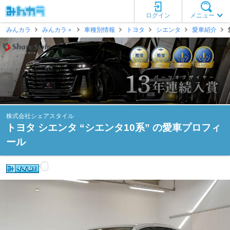
ログイン
メニュー
みんカラ
みんカラ＋
車種別情報
トヨタ
シエンタ
愛車紹介
株式会社シェアスタイル
トヨタ シエンタ “シエンタ10系” の愛車プロフィ
ール