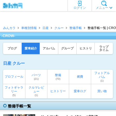
ログイン
メニュー
みんカラ
車種別情報
日産
クルー
整備手帳
整備手帳一覧 [-CRO
-CROW-
ラップ
ブログ
愛車紹介
アルバム
グループ
ヒストリ
タイム
日産 クルー
フォトアル
パーツ
整備
プロフィール
燃費
バム
(21)
(70)
(1)
フォトギャラ
クルマレビ
ヒストリー
愛車ログ
買い物
リー
ュー
(5)
(1)
整備手帳一覧