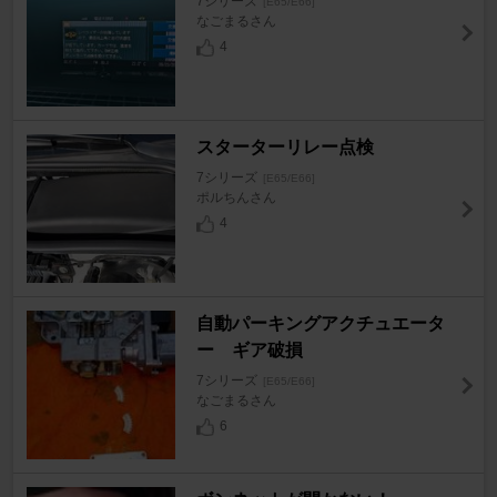
7シリーズ
[E65/E66]
なごまるさん
4
スターターリレー点検
7シリーズ
[E65/E66]
ポルちんさん
4
自動パーキングアクチュエータ
ー ギア破損
7シリーズ
[E65/E66]
なごまるさん
6