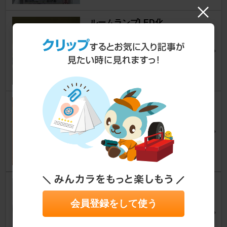
ルームランプLED化
7シリーズ
[E65/E66]
ト＠_＠モさん
1
0
スモークフィルム貼り付け ラ
イトスモーク
7シリーズ
[E65/E66]
745iさん
12
1
Ｅ６５シリウスLEDリング交換
7シリーズ
[E65/E66]
会員登録をして使う
SiNちゃんさん
3
2