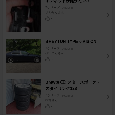
ボンネットが開かない！
7シリーズ
[E65/E66]
ポルちんさん
2
BREYTON TYPE-6 VISION
7シリーズ
[E65/E66]
ぼっつんさん
6
BMW(純正) スタースポーク・
スタイリング128
7シリーズ
[E65/E66]
槍壱さん
2