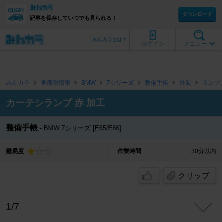
ダウンロード
記事を保存していつでも見られる！
みんカラとは？
ログイン
メニュー
みんカラ
車種別情報
BMW
7シリーズ
整備手帳
外装
ランプ
カーテシランプ 赤 加工
整備手帳
BMW 7シリーズ [E65/E66]
難易度
作業時間
30分以内
クリップ
1/7