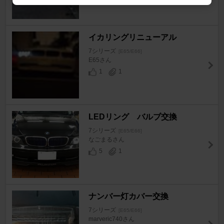
イカリングリニューアル
7シリーズ
[E65/E66]
E65さん
1
1
LEDリング バルブ交換
7シリーズ
[E65/E66]
なごまるさん
5
1
ナンバー灯カバー交換
7シリーズ
[E65/E66]
marveric740さん