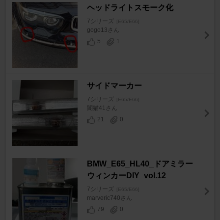
ヘッドライトスモーク化
7シリーズ
[E65/E66]
gogo13さん
5
1
サイドマーカー
7シリーズ
[E65/E66]
闇猫41さん
21
0
BMW_E65_HL40_ドアミラー
ウィンカーDIY_vol.12
7シリーズ
[E65/E66]
marveric740さん
79
0