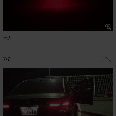
☆彡
7/7