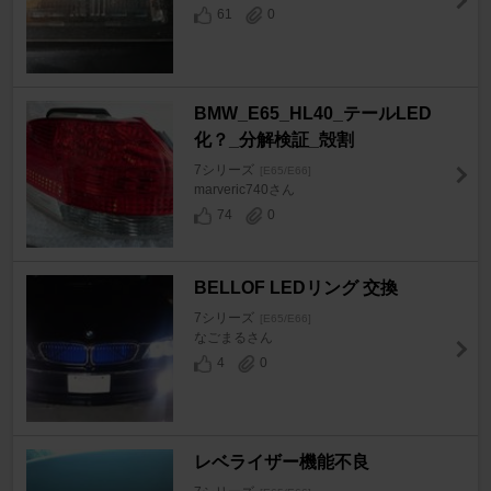
61
0
BMW_E65_HL40_テールLED
化？_分解検証_殻割
7シリーズ
[E65/E66]
marveric740さん
74
0
BELLOF LEDリング 交換
7シリーズ
[E65/E66]
なごまるさん
4
0
レベライザー機能不良