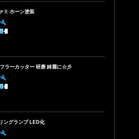
ァⅡ ホーン塗装
:
マフラーカッター 研磨 綺麗に☆彡
:
リングランプ LED化
: