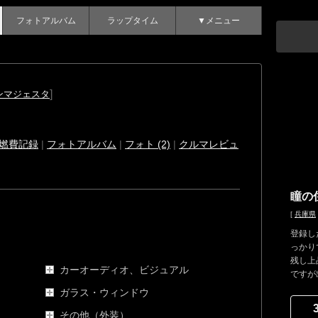
フォトアルバム
ラップタイム
▼メニュー
]
ンマジェスタ
燃費記録
|
フォトアルバム
|
フォト (2)
|
クルマレビュ
瞳の
[
兵庫県
登録し
っかり
残し上
カーオーディオ、ビジュアル
ですが出
ガラス・ウィンドウ
その他（外装）