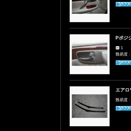
Pポジ
1
難易度 
エアロ
難易度 