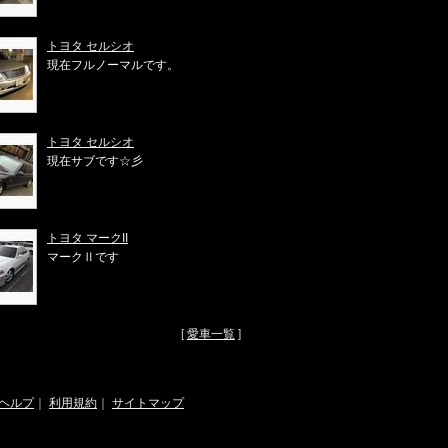
トヨタ セルシオ
現在フルノーマルです。
トヨタ セルシオ
現在サブです☆彡
トヨタ マークII
マークⅡです
[
愛車一覧
]
ヘルプ
｜
利用規約
｜
サイトマップ