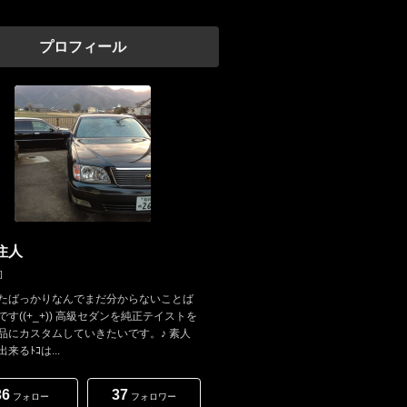
プロフィール
住人
]
たばっかりなんでまだ分からないことば
です((+_+)) 高級セダンを純正テイストを
品にカスタムしていきたいです。♪ 素人
来るﾄｺは...
36
37
フォロー
フォロワー