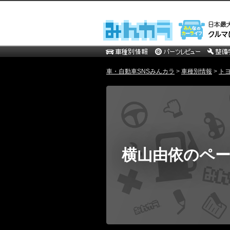
車・自動車SNSみんカラ
>
車種別情報
>
ト
横山由依のペ