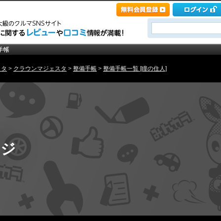
ヨタ
>
クラウンマジェスタ
>
整備手帳
>
整備手帳一覧 [瞳の住人]
ージ