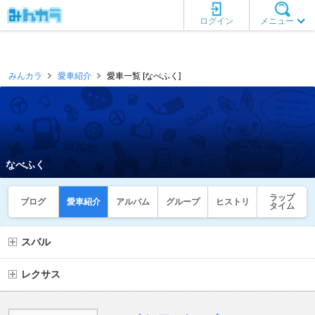
ログイン
メニュー
みんカラ
愛車紹介
愛車一覧 [なべふく]
なべふく
ラップ
ブログ
愛車紹介
アルバム
グループ
ヒストリ
タイム
スバル
レクサス