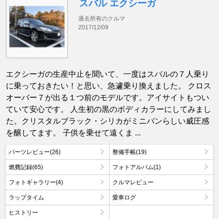
スバル エクシーガ
過去所有のクルマ
2017/12/09
エクシーガの生産中止を聞いて、一度はスバルの７人乗り
に乗っておきたい！と思い、急遽乗り換えました。 クロス
オーバー７が出る１つ前のモデルです。アイサイトもつい
ていて安心です。 人生初の黒のボディカラーにしてみまし
た。クリスタルブラック・シリカがミニバンらしい威圧感
を醸してます。 子供を乗せて遠くま ...
パーツレビュー(26)
整備手帳(19)
燃費記録(65)
フォトアルバム(1)
フォトギャラリー(4)
クルマレビュー
ラップタイム
愛車ログ
ヒストリー