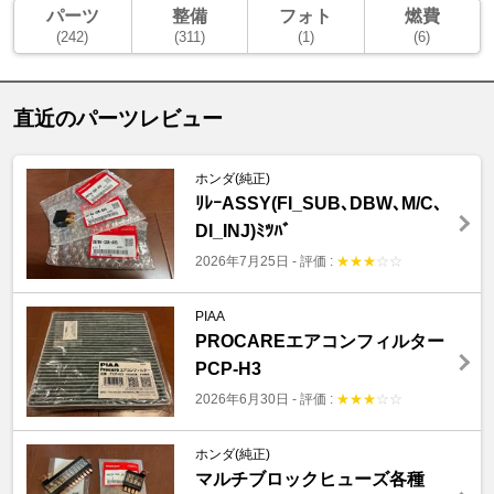
パーツ
整備
フォト
燃費
(242)
(311)
(1)
(6)
直近のパーツレビュー
ホンダ(純正)
ﾘﾚｰASSY(FI_SUB､DBW､M/C､
DI_INJ)ﾐﾂﾊﾞ
2026年7月25日
-
評価 :
★
★
★
☆
☆
PIAA
PROCAREエアコンフィルター
PCP-H3
2026年6月30日
-
評価 :
★
★
★
☆
☆
ホンダ(純正)
マルチブロックヒューズ各種