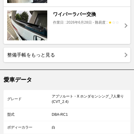
ワイパーラバー交換
作業日 : 2026年6月28日
-
難易度 :
★
☆
☆
整備手帳をもっと見る
愛車データ
アブソルート・X ホンダセンシング_7人乗り
グレード
(CVT_2.4)
型式
DBA-RC1
ボディーカラー
白