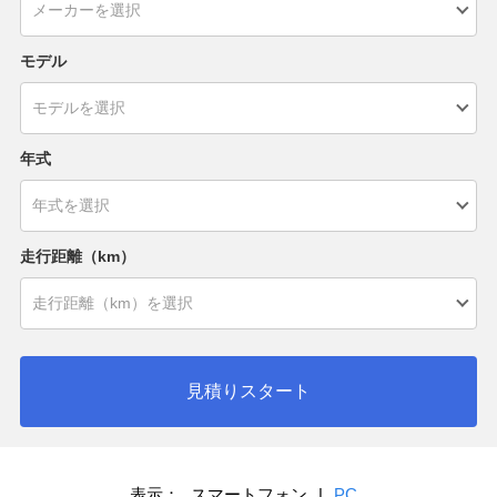
モデル
年式
走行距離（km）
見積りスタート
表示：
スマートフォン
|
PC