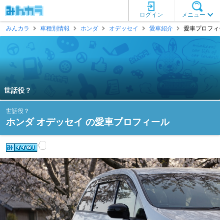
ログイン
メニュー
みんカラ
車種別情報
ホンダ
オデッセイ
愛車紹介
愛車プロフィー
世話役？
世話役？
ホンダ オデッセイ の愛車プロフィール