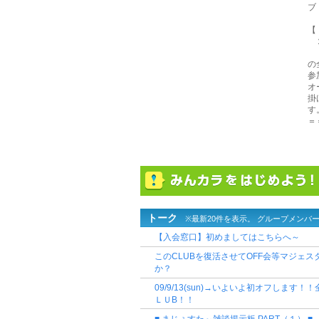
ブ
【
２
の
参
オ
掛
す
＝
トーク
※最新20件を表示。 グループメンバ
【入会窓口】初めましてはこちらへ～
このCLUBを復活させてOFF会等マジェ
か？
09/9/13(sun)→いよいよ初オフしま
ＬＵB！！