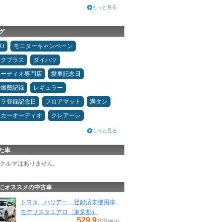
もっと見る
グ
MO
モニターキャンペーン
ックプラス
ダイハツ
オーディオ専門店
愛車記念日
＆燃費記録
レギュラー
カラ登録記念日
フロアマット
満タン
県カーオーディオ
クレアーレ
もっと見る
た車
クルマはありません。
にオススメの中古車
トヨタ ハリアー 登録済未使用車
モデリスタエアロ（東京都）
529.9
万円
(税込)