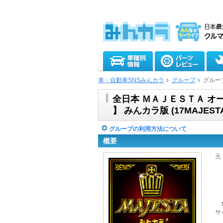
車・自動車SNSみんカラ
グループ
グルー
全日本 ＭＡＪＥＳＴＡ オ
】 みんカラ版 (17MAJEST
グループの利用方法について
概要
元
本
コ
Ｍ
サ