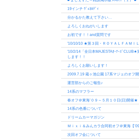
■ まじぇすた～雑談掲示板 PART（１） ■
19インチ ｳﾞｪﾈﾙﾃﾞｨ
分かるかた教えて下さい…
よろしくおねがいします
お初です！！and質問です
'10/10/10 ★第３回・ＲＯＹＡＬＦＡＭ
'10/2/14「全日本MAJESTAｵｰﾅｰｽﾞCL
します！！
よろしくお願いします！
2009.7.19 蔵ヶ池公園 17系マジェのオフ開催
運営部からのご報告♪
14系のマフラー
春オフ＠東海’０９～５月１０日(日)開催★
14系の色番について
ドリームカーマガジン
Ｍｉｘｉ＆みんカラ合同初オフ＠東海【’09/
次回オフ会について