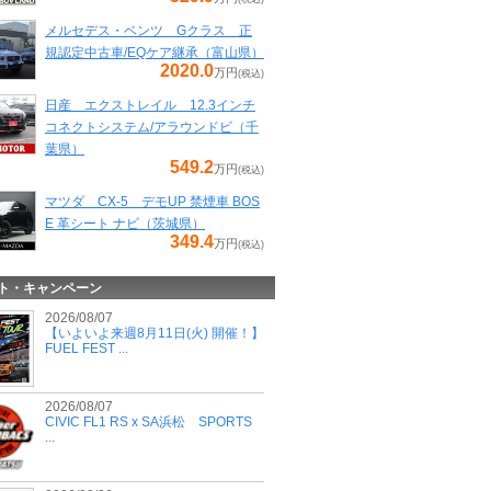
メルセデス・ベンツ Gクラス 正
規認定中古車/EQケア継承（富山県）
2020.0
万円
(税込)
日産 エクストレイル 12.3インチ
コネクトシステム/アラウンドビ（千
葉県）
549.2
万円
(税込)
マツダ CX-5 デモUP 禁煙車 BOS
E 革シート ナビ（茨城県）
349.4
万円
(税込)
ト・キャンペーン
2026/08/07
【いよいよ来週8月11日(火) 開催！】
FUEL FEST ...
2026/08/07
CIVIC FL1 RS x SA浜松 SPORTS
...