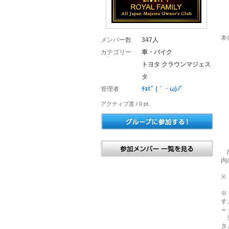
会
「
本
メンバー数
347人
カテゴリー
車・バイク
トヨタ クラウンマジェス
タ
Ｍ
管理者
ﾁｮﾋﾞ (｀・ω)ﾉ゛
み
アクティブ度 / 0 pt.
Ｇ
尚
内
※
※
す
＝
当
タ