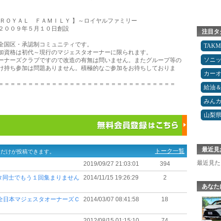
 ＲＯＹＡＬ ＦＡＭＩＬＹ 】～ロイヤルファミリー
００９年５月１０日創設
注目タ
全国区・承認制コミュニティです。
TAK
加資格は初代～現行のマジェスタオーナーに限られます。
ソニ
ーナーズクラブですので改造の有無は問いません。またグループ等の
け持ち参加は問題ありません。積極的なご参加をお待ちしておりま
カー
。
＝＝＝＝＝＝＝＝＝＝＝＝＝＝＝＝＝＝＝＝＝＝＝＝＝＝＝＝＝＝
給油
みん
山梨
最近見
トーク一覧
ーだけが投稿できます。
最近見た
2019/09/27 21:03:01
394
スタ同士でもう１回集まりません
2014/11/15 19:26:29
2
あなた
す！！全日本マジェスタオーナーズＣ
2014/03/07 08:41:58
18
2012/08/15 01:15:10
74