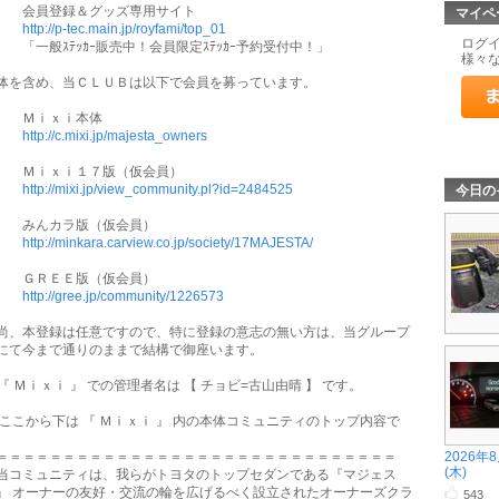
員登録＆グッズ専用サイト
マイペ
http://p-tec.main.jp/royfami/top_01
ログ
一般ｽﾃｯｶｰ販売中！会員限定ｽﾃｯｶｰ予約受付中！」
様々
体を含め、当ＣＬＵＢは以下で会員を募っています。
Ｍｉｘｉ本体
http://c.mixi.jp/majesta_owners
ｉｘｉ１７版（仮会員）
http://mixi.jp/view_community.pl?id=2484525
今日の
んカラ版（仮会員）
http://minkara.carview.co.jp/society/17MAJESTA/
ＲＥＥ版（仮会員）
http://gree.jp/community/1226573
、本登録は任意ですので、特に登録の意志の無い方は、当グループ
にて今まで通りのままで結構で御座います。
 『 Ｍｉｘｉ 』 での管理者名は 【 チョビ=古山由晴 】 です。
 ここから下は 『 Ｍｉｘｉ 』 内の本体コミュニティのトップ内容で
。
＝＝＝＝＝＝＝＝＝＝＝＝＝＝＝＝＝＝＝＝＝＝＝＝＝＝＝＝＝＝
2026年
(木)
コミュニティは、我らがトヨタのトップセダンである『マジェス
』 オーナーの友好・交流の輪を広げるべく設立されたオーナーズクラ
543