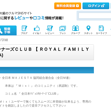
ブログ
イイね！
レビュー
フォト
グループ
スポット
カーライフ
プ詳細
ーナーズＣＬＵＢ 【 ＲＯＹＡＬ ＦＡＭＩＬＹ
A)
・全日本 ＭＡＪＥＳＴＡ 協同組合連合会（全日Ｍ連）
体は 『 Ｍｉｘｉ 』 のコミュニティ（承認制）です。
ミュ名 『 全日本ﾏｼﾞｪｽﾀｵｰﾅｰｽﾞCLUB 』
ｉｘｉユーザーで無くてもスムーズに本登録が出来るよう、専用の
イトを創設しましたので是非アクセスして下さい♪