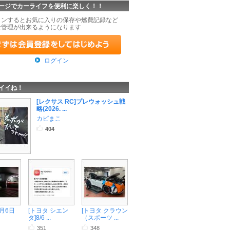
ージでカーライフを便利に楽しく！！
インするとお気に入りの保存や燃費記録など
な管理が出来るようになります
ログイン
イイね！
[レクサス RC]プレウォッシュ戦
略(2026. ...
カピまこ
404
8月6日
[トヨタ シエン
[トヨタ クラウン
タ]8/6 ...
（スポーツ ...
351
348