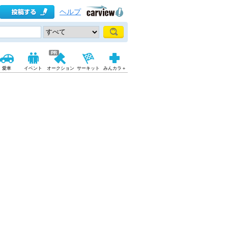
ヘルプ
愛車
イベント
オークション
サーキット
みんカラ＋