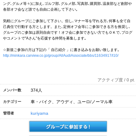
ング､グルメ等々)に加え､ゴルフ部､グルメ部､写真部､購買部､温泉部など創部や
各部オフ会など誰でも自由に企画して下さい｡
気軽にグループにご参加して下さい。但し､マナー等を守れる方､何事も全て自
己責任で行動する方とします。また､定例オフ会等にご参加できる方を推奨し､
グループのご参加は原則自由です！オフ会に参加できない方でもＯＫで､ブログ
やコメントで"Aさん"を応援する仲間を募集します｡
☆新規ご参加の方は下記の「 自己紹介 」に書き込みをお願い致します｡
http://minkara.carview.co.jp/group/AllAudiAssociate/bbs/11634917/l10/
アクティブ度 / 0 pt.
374
人
メンバー数
車・バイク、アウディ、ユーロ/ノーマル車
カテゴリー
kuriyama
管理者