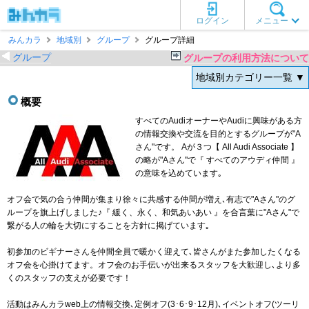
ログイン
メニュー
みんカラ
地域別
グループ
グループ詳細
グループ
グループの利用方法について
地域別カテゴリー一覧 ▼
概要
すべてのAudiオーナーやAudiに興味がある方
の情報交換や交流を目的とするグループが"A
さん"です。 Aが３つ【 All Audi Associate 】
の略が"Aさん"で『 すべてのアウディ仲間 』
の意味を込めています｡
オフ会で気の合う仲間が集まり徐々に共感する仲間が増え､有志で"Aさん"のグ
ループを旗上げしました♪『 緩く、永く、和気あいあい 』を合言葉に"Aさん"で
繋がる人の輪を大切にすることを方針に掲げています｡
初参加のビギナーさんを仲間全員で暖かく迎えて､皆さんがまた参加したくなる
オフ会を心掛けてます。オフ会のお手伝いが出来るスタッフを大歓迎し､より多
くのスタッフの支えが必要です！
活動はみんカラweb上の情報交換､定例オフ(3･6･9･12月)､イベントオフ(ツーリ