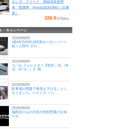
ホンダ フリード 登録済未使用
車 禁煙車 HondaSENSING（兵庫
県）
286.9
万円
(税込)
ト・キャンペーン
2026/08/09
ABARTH595,695用カーボンパーツ
続々入荷中 その ...
2026/08/09
スバル フォレスター【型式：SL（年
式：R7.4～）】 用 ...
2026/08/09
駐車場の問題で車高を下げることに
なりました。ハイドロ･バン ...
2026/08/09
福岡店の山の日前の特別営業のお知
らせ