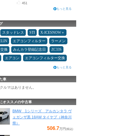
451
もっと見る
グ
スタッドレス
STI
X-ICESNOW＋
ELIN
エアコンフィルター
ラーメン
ヤ交換
みんカラ登録記念日
ZC33S
エアコン
エアコンフィルター交換
もっと見る
た車
クルマはありません。
にオススメの中古車
BMW 1シリーズ アルカンタラ ヴ
ェガンザ黒 18AW タイヤプ（神奈川
県）
506.7
万円
(税込)