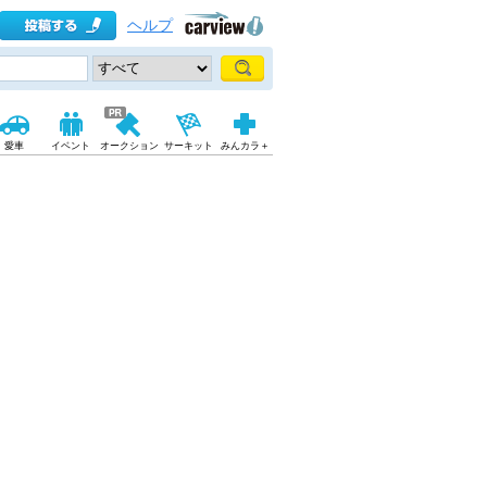
ヘルプ
愛車
イベント
オークション
サーキット
みんカラ＋