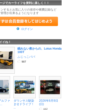
ージでカーライフを便利に楽しく！！
インするとお気に入りの保存や燃費記録など
な管理が出来るようになります
ログイン
イイね！
眠れない夜からの、Lotus Honda
100T
ふじっこパパ
907
 アルファ
ダウンサス馴染
2026年8月9日
..
ませドライブ！
(日)
...
442