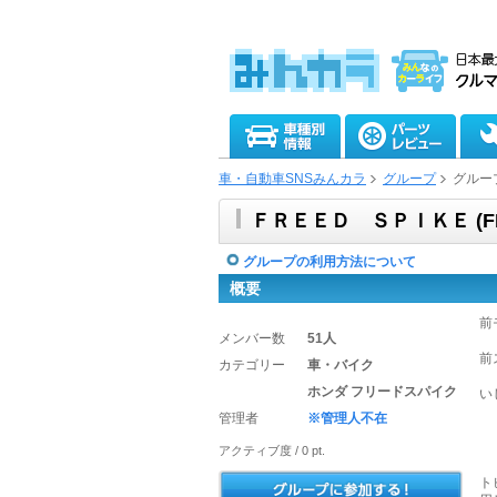
車・自動車SNSみんカラ
グループ
グルー
ＦＲＥＥＤ ＳＰＩＫＥ (FRE
グループの利用方法について
概要
前
メンバー数
51人
前
カテゴリー
車・バイク
ホンダ フリードスパイク
い
管理者
※管理人不在
アクティブ度 / 0 pt.
ト