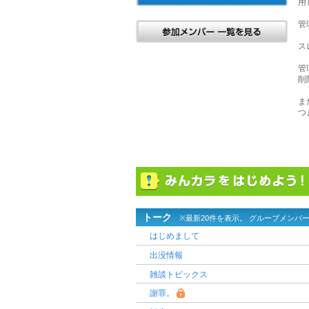
用
管
ス
管
削
ま
つ
トーク
※最新20件を表示。 グループメンバ
はじめまして
出没情報
雑談トピックス
謝罪。