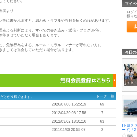
してください。
マイペ
理者より
ログ
様々
レ等に書かれますと、思わぬトラブルや誤解を招く恐れがあります。
理者よる判断により、すべての書き込み・返信・ブログUP等、
除等させていただく場合もあります。
た、危険行為をする、ルール・モラル・マナーが守れない方に
きましては退会していただく場合があります。
今日の
トーク一覧
ーだけが投稿できます。
2026/07/08 16:25:19
69
2012/04/30 08:17:58
7
2012/03/02 18:31:16
63
[トヨタ
ード]「2 .
2011/11/30 20:55:07
2
505