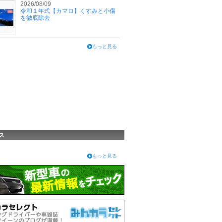
2026/08/09
令和１年式【カマロ】くすみと小傷
を徹底除去
もっと見る
ス
もっと見る