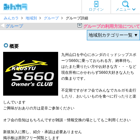
ログイン
メニュー
みんカラ
地域別
グループ
グループ詳細
グループ
グループの利用方法について
地域別カテゴリー一覧 ▼
概要
九州山口を中心にホンダのミッドシップスポ
ーツS660に乗っておられる方、納車待ち、
はたまた乗りたい方やお好きな方・・・など
現在所有にかかわらずS660大好きな人たち
の集まりです。
不定期ですがオフ会でみんなでカルガモ走行
したり、おいしいものを食べに行ったりと楽
しんでいます
ご興味がおありの方は是非ご参加ください
オフ会の告知はもちろんですが雑談・情報交換の場としてもご利用ください
新規加入に際し、紹介・承認は必要ありません
掲示板は原則フリー閲覧とします