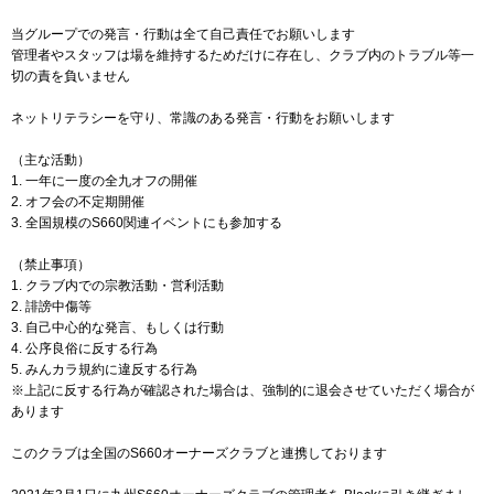
当グループでの発言・行動は全て自己責任でお願いします
管理者やスタッフは場を維持するためだけに存在し、クラブ内のトラブル等一
切の責を負いません
ネットリテラシーを守り、常識のある発言・行動をお願いします
（主な活動）
1. 一年に一度の全九オフの開催
2. オフ会の不定期開催
3. 全国規模のS660関連イベントにも参加する
（禁止事項）
1. クラブ内での宗教活動・営利活動
2. 誹謗中傷等
3. 自己中心的な発言、もしくは行動
4. 公序良俗に反する行為
5. みんカラ規約に違反する行為
※上記に反する行為が確認された場合は、強制的に退会させていただく場合が
あります
このクラブは全国のS660オーナーズクラブと連携しております