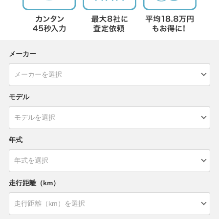
メーカー
モデル
年式
走行距離（km）