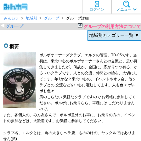
ログイン
メニュー
みんカラ
地域別
グループ
グループ詳細
グループ
グループの利用方法について
地域別カテゴリー一覧 ▼
概要
ボルボオーナーズクラブ、エルクの管理、TD-05です。当
初は、東北中心のボルボオーナーさんとの交流と、思い募
集してきましたが、何故か、全国に、広がりつつ有る、ゆ
る～いクラブです。人との交流、仲間との輪を、大切にし
てます。年1かな？東北中心の、イベントやオフ会、他ク
ラブとの 交流などを中心に活動してます。人も色々 ボル
ボも色々
肩のこらない 気軽なクラブですので お気軽に参加してく
ださい。ボルボにお乗りなら、車種には こだわりません
ので。
また、各個人の、みん友さんで、ボルボ意外のお車に、お乗りの方の、イベン
トの参加などは、大歓迎です。お気軽に参加してください。
クラブ名、エルクとは、角の大きなヘラ鹿、もののけの、ヤックルではありま
せん(笑)