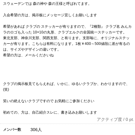
スウェーデンでは 森の神や 森の王様と呼ばれてます。
入会希望の方は、掲示板にメッセージ宜しくお願いします
希望があれば クラブの ステッカーが有りますので、『2種類』 クラブ名 みんカ
ラのロゴも入った 10×10の丸形、クラブエルクの全国統一ステッカーです。
東北支部、神奈川支部、関西支部、と有ります。支部毎に、オリジナルステッ
カーが有ります。こちらは有料になります。1枚￥400～500値段に差が有るの
は、サイズやデザインの違いです。
希望の方は、メールくださいね
クラブの掲示板見てもらえれば、いかに、ゆるいクラブか、わかりますので、
(笑)
笑いの絶えないクラブですので お気軽にご参加ください
初めての、方は、自己紹介スレに、書き込みお願いします
アクティブ度 / 0 pt.
306
人
メンバー数