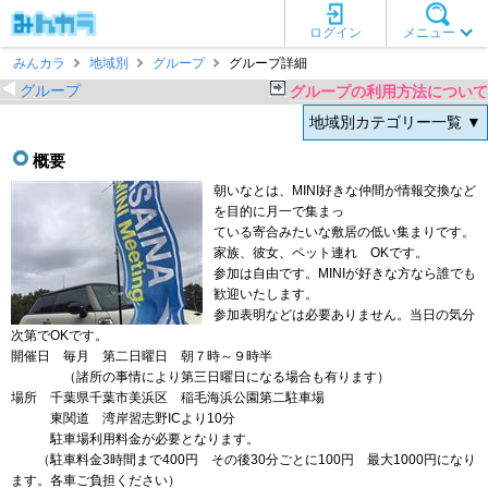
ログイン
メニュー
みんカラ
地域別
グループ
グループ詳細
グループ
グループの利用方法について
地域別カテゴリー一覧 ▼
概要
朝いなとは、MINI好きな仲間が情報交換など
を目的に月一で集まっ
ている寄合みたいな敷居の低い集まりです。
家族、彼女、ペット連れ OKです。
参加は自由です。MINIが好きな方なら誰でも
歓迎いたします。
参加表明などは必要ありません。当日の気分
次第でOKです。
開催日 毎月 第二日曜日 朝７時～９時半
（諸所の事情により第三日曜日になる場合も有ります）
場所 千葉県千葉市美浜区 稲毛海浜公園第二駐車場
東関道 湾岸習志野ICより10分
駐車場利用料金が必要となります。
（駐車料金3時間まで400円 その後30分ごとに100円 最大1000円になり
ます。各車ご負担ください）