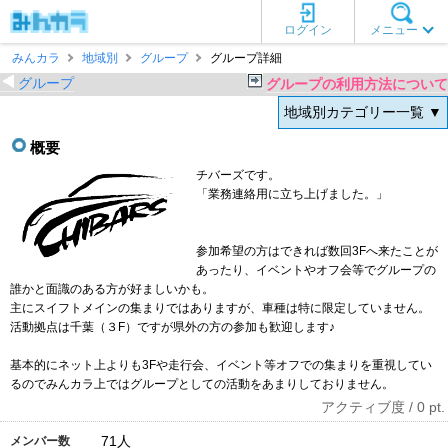
ログイン
メニュー
みんカラ
地域別
グループ
グループ詳細
グループ
グループの利用方法について
地域別カテゴリー一覧 ▼
概要
チバーズです。
「業務連絡用に立ち上げました。」
参加希望の方はできれば数回3Fへ来たことが
あったり、イベントやオフ会等でグループの
誰かと面識のある方が好ましいかも。
主にスイフトメインの集まりではありますが、車種は特に限定していません。
活動拠点は千葉（３F）ですが県外の方の参加も歓迎します♪
基本的にネット上よりも3Fや走行会、イベント等オフでの集まりを重視してい
るのでみんカラ上ではグループとしての活動をあまりしておりません。
アクティブ度 / 0 pt.
71
人
メンバー数