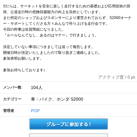
Sだらは、サーキットを安全に楽しく走行するための基礎および応用技術の習
得、公道走行時の危険回避能力の向上を目的としています。
また特定のショップおよびスポンサーにより運営されておらず、S2000オーナ
ー・サポートしてくださる方々みんなで作り上げる走行会です。
今回の幹事は佐賀県組になりました。
『ルールなんてなし、あるのはマナー』で行きましょう。
決定していない事項につきましては追って報告します。
開催日時が決定いたしましたので取り急ぎご連絡しました。
参加表明お願いします。
参加お待ちしております♪
アクティブ度 / 0 pt.
104
人
メンバー数
車・バイク、ホンダ S2000
カテゴリー
POP
管理者