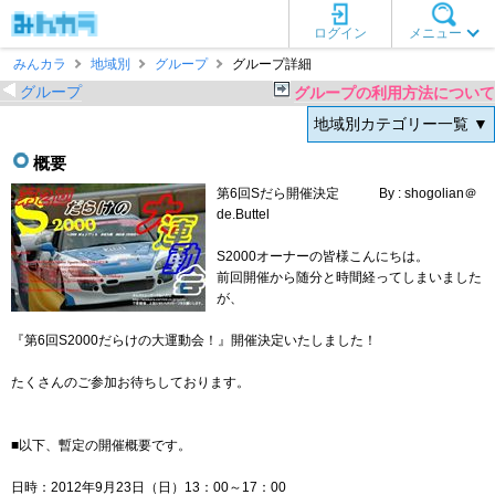
ログイン
メニュー
みんカラ
地域別
グループ
グループ詳細
グループ
グループの利用方法について
地域別カテゴリー一覧 ▼
概要
第6回Sだら開催決定 By : shogolian＠
de.Buttel
S2000オーナーの皆様こんにちは。
前回開催から随分と時間経ってしまいました
が、
『第6回S2000だらけの大運動会！』開催決定いたしました！
たくさんのご参加お待ちしております。
■以下、暫定の開催概要です。
日時：2012年9月23日（日）13：00～17：00