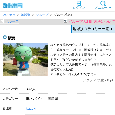
ログイン
メニュー
みんカラ
地域別
グループ
グループ詳細
グループ
グループの利用方法について
地域別カテゴリー一覧 ▼
概要
みんカラ徳島の会を発足しました。徳島県在
住、徳島ラーメン好き、阿波踊り好き、ヴォ
ルティス好きの貴方！！情報交換、ふらっと
ドライブなどいかがでしょうか？
参加したい方大募集で～す。（徳島県外、女
性の方も大歓迎）
オフ会とか出来たらいいですね☆
アクティブ度 / 0 pt.
302
人
メンバー数
車・バイク、徳島県
カテゴリー
kazuki
管理者