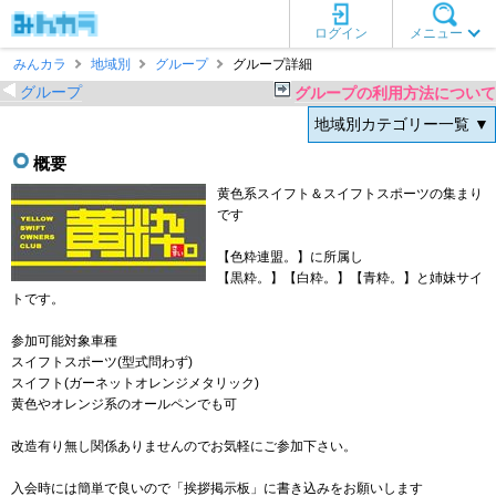
ログイン
メニュー
みんカラ
地域別
グループ
グループ詳細
グループ
グループの利用方法について
地域別カテゴリー一覧 ▼
概要
黄色系スイフト＆スイフトスポーツの集まり
です
【色粋連盟。】に所属し
【黒粋。】【白粋。】【青粋。】と姉妹サイ
トです。
参加可能対象車種
スイフトスポーツ(型式問わず)
スイフト(ガーネットオレンジメタリック)
黄色やオレンジ系のオールペンでも可
改造有り無し関係ありませんのでお気軽にご参加下さい。
入会時には簡単で良いので「挨拶掲示板」に書き込みをお願いします