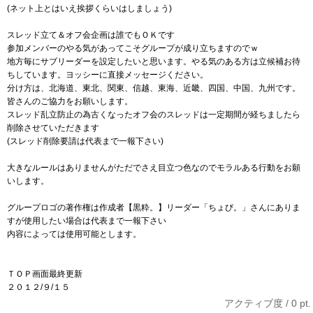
(ネット上とはいえ挨拶くらいはしましょう)
スレッド立て＆オフ会企画は誰でもＯＫです
参加メンバーのやる気があってこそグループが成り立ちますのでｗ
地方毎にサブリーダーを設定したいと思います。やる気のある方は立候補お待
ちしています。ヨッシーに直接メッセージください。
分け方は、北海道、東北、関東、信越、東海、近畿、四国、中国、九州です。
皆さんのご協力をお願いします。
スレッド乱立防止の為古くなったオフ会のスレッドは一定期間が経ちましたら
削除させていただきます
(スレッド削除要請は代表まで一報下さい)
大きなルールはありませんがただでさえ目立つ色なのでモラルある行動をお願
いします。
グループロゴの著作権は作成者【黒粋。】リーダー「ちょび。」さんにありま
すが使用したい場合は代表まで一報下さい
内容によっては使用可能とします。
ＴＯＰ画面最終更新
２０１２/９/１５
アクティブ度 / 0 pt.