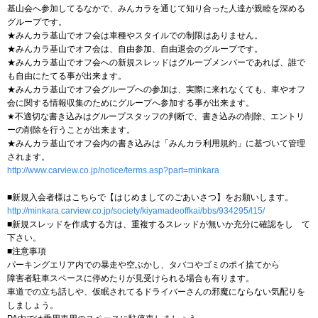
基山会へ参加してるなかで、みんカラを通じて知り合った人達が親睦を深める
グループです。
★みんカラ基山でオフ会は車種やスタイルでの制限はありません。
★みんカラ基山でオフ会は、自由参加、自由退会のグループです。
★みんカラ基山でオフ会への新規スレッドはグループメンバーであれば、誰で
も自由にたてる事が出来ます。
★みんカラ基山でオフ会グループへの参加は、実際に来れなくても、車やオフ
会に関する情報収集のためにグループへ参加する事が出来ます。
★不適切な書き込みはグループスタッフの判断で、書き込みの削除、エントリ
ーの削除を行うことが出来ます。
★みんカラ基山でオフ会内の書き込みは「みんカラ利用規約」に基づいて管理
されます。
http://www.carview.co.jp/notice/terms.asp?part=minkara
■新規入会者様はこちらで【はじめましてのごあいさつ】をお願いします。
http://minkara.carview.co.jp/society/kiyamadeoffkai/bbs/934295/l15/
■新規スレッドを作成する方は、重複するスレッドが無いか充分に確認をし て
下さい。
■注意事項
パーキングエリア内での暴走や空ぶかし、タバコやゴミのポイ捨てから
障害者駐車スペースに停めたりが見受けられる場合も有ります。
車道での立ち話しや、仮眠されてるドライバーさんの邪魔にならない気配りを
しましょう。