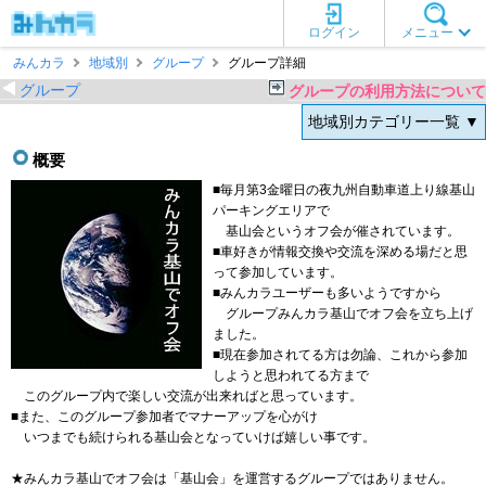
ログイン
メニュー
みんカラ
地域別
グループ
グループ詳細
グループ
グループの利用方法について
地域別カテゴリー一覧 ▼
概要
■毎月第3金曜日の夜九州自動車道上り線基山
パーキングエリアで
基山会というオフ会が催されています。
■車好きが情報交換や交流を深める場だと思
って参加しています。
■みんカラユーザーも多いようですから
グループみんカラ基山でオフ会を立ち上げ
ました。
■現在参加されてる方は勿論、これから参加
しようと思われてる方まで
このグループ内で楽しい交流が出来ればと思っています。
■また、このグループ参加者でマナーアップを心がけ
いつまでも続けられる基山会となっていけば嬉しい事です。
★みんカラ基山でオフ会は「基山会」を運営するグループではありません。