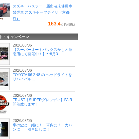
スズキ ハスラー 届出済未使用車
禁煙車 スズキセーフティサ（京都
府）
163.4
万円
(税込)
ト・キャンペーン
2026/08/06
【スーパーオートバックスかしわ沼
南店にて開催中！】〜8月3 ...
2026/08/06
TOYOTA 86 ZN8 の ヘッドライトを
リバイバル ...
2026/08/06
TRUST【SUPERグレッディ】FAIR
開催致します！
2026/08/05
車の鍵と一緒に！ 車内に！ カバ
ンに！ 引き出しに！