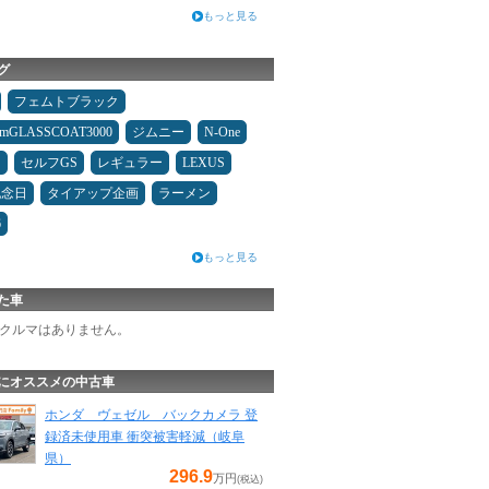
もっと見る
グ
フェムトブラック
umGLASSCOAT3000
ジムニー
N-One
キ
セルフGS
レギュラー
LEXUS
記念日
タイアップ企画
ラーメン
6
もっと見る
た車
クルマはありません。
にオススメの中古車
ホンダ ヴェゼル バックカメラ 登
録済未使用車 衝突被害軽減（岐阜
県）
296.9
万円
(税込)