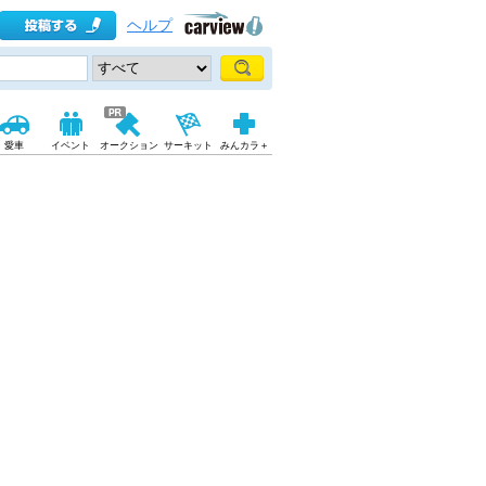
ヘルプ
愛車
イベント
オークション
サーキット
みんカラ＋