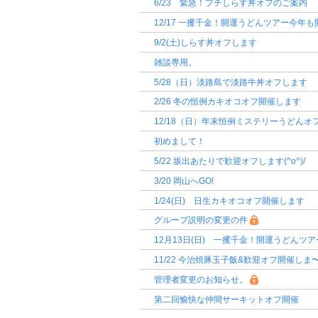
6/23 緊急！プチしらす丼オフのご案内
12/17 一攫千金！開運うどんツアー今年
9/2(土)しらす丼オフします
雑談専用。
5/28（日）淡路島で淡路牛丼オフします
2/26 冬の恒例カキオコオフ開催します
12/18（日）年末恒例ミステリーうどんオフし
初めまして！
5/22 坂出あたりで歓迎オフします(^o^)/
3/20 岡山へGO!
1/24(日) 日生カキオコオフ開催します
グループ説明の変更の件
12月13日(日) 一攫千金！開運うどんツ
11/22 今治焼豚玉子飯&歓迎オフ開催しま
管理者変更のお知らせ。
第二回愉快な仲間サーキットオフ開催