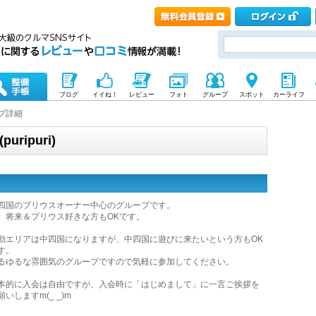
ブログ
イイね！
レビュー
フォト
グループ
スポット
カーライフ
プ詳細
ripuri)
四国のプリウスオーナー中心のグループです。
、将来＆プリウス好きな方もOKです。
動エリアは中四国になりますが、中四国に遊びに来たいという方もOK
す。
るゆるな雰囲気のグループですので気軽に参加してください。
本的に入会は自由ですが、入会時に「はじめまして」に一言ご挨拶を
願いしますm(_ _)m