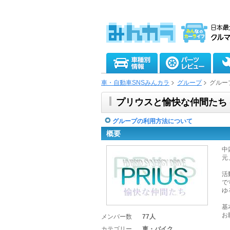
車・自動車SNSみんカラ
グループ
グルー
プリウスと愉快な仲間たち (pu
グループの利用方法について
概要
中
元
活
で
ゆ
基
お
メンバー数
77人
カテゴリー
車・バイク