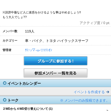
※誹謗中傷など人に迷惑をかけるような事はやめましょう!!
もう大人でしょ??
アクティブ度 / 0 pt.
119
人
メンバー数
車・バイク、トヨタ ハイラックスサーフ
カテゴリー
ｻﾐｰ♪▽-ω-▽ｴﾘｼｵﾝ
管理者
イベントカレンダー
イベントを作成する
トーク
※ メンバーのみ投稿できます。
２WDから４WD切り替えについて (1)