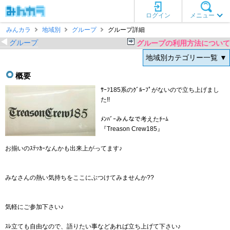
ログイン
メニュー
みんカラ
地域別
グループ
グループ詳細
グループ
グループの利用方法について
地域別カテゴリー一覧 ▼
概要
ｻｰﾌ185系のｸﾞﾙｰﾌﾟがないので立ち上げまし
た!!
ﾒﾝﾊﾞｰみんなで考えたﾁｰﾑ
『Treason Crew185』
お揃いのｽﾃｯｶｰなんかも出来上がってます♪
みなさんの熱い気持ちをここにぶつけてみませんか??
気軽にご参加下さい♪
ｽﾚ立ても自由なので、語りたい事などあれば立ち上げて下さい♪