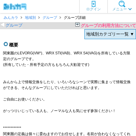
ログイン
メニュー
みんカラ
地域別
グループ
グループ詳細
グループ
グループの利用方法について
地域別カテゴリー一覧 ▼
概要
関東圏のLEVORG(VM*)、WRX STI(VAB)、WRX S4(VAG)を所有している方限
定のグループです。
(所有していた・所有予定の方ももちろん大歓迎です)
みんから上で情報交換をしたり、いろいろなシーンで実際に集まって情報交換
ができる、そんなグループにしていただければと思います。
ご自由にお使いください。
がっつりいじっている人も、ノーマルな人も気にせず参加ください！
************
関東圏の定義は個々に委ねますのでお任せします。名前が合わなくなってくれ