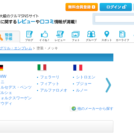
ブログ
イイね！
レビュー
フォト
グループ
スポット
カーライフ
グリル・エンブレム
塗装・メッキ
MW
フェラーリ
シトロエン
ミニ
フィアット
プジョー
メルセデス・ベンツ
アルファロメオ
ルノー
ポルシェ
フォルクスワーゲン
アウディ
他のメーカーから探す