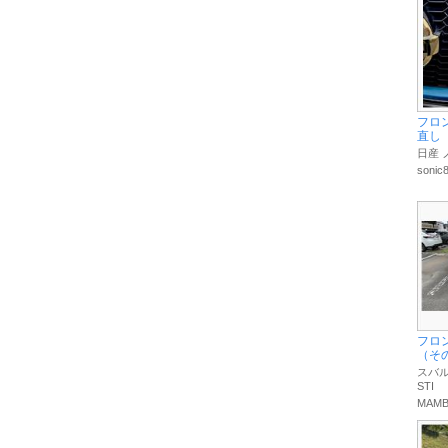
フロ
直し
日産 
sonic
フロ
（そ
スバル
STI
MAMB