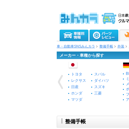
車・自動車SNSみんカラ
整備手帳
外装
メーカー・車種から探す
B
トヨタ
スバル
レクサス
ダイハツ
日産
スズキ
ホンダ
三菱
マツダ
整備手帳