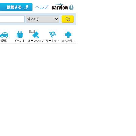
ヘルプ
愛車
イベント
オークション
サーキット
みんカラ＋