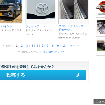
ーペイント
少しイメチェン
フロントグリル・フー
ドモール ...
 スペーシアカスタ
トヨタ ハイエースバン
ダイハツ ムーヴカスタム
パーツ
も
hemeramo_wonder
<
前へ
｜
1
｜
2
｜
3
｜
4
｜
5
｜
6
｜
7
｜
8
｜
9
｜
10
｜
次へ
>
<< 前の10ページ
｜
次の10ページ >>
の整備手帳を登録してみませんか？
投稿する
ニュー