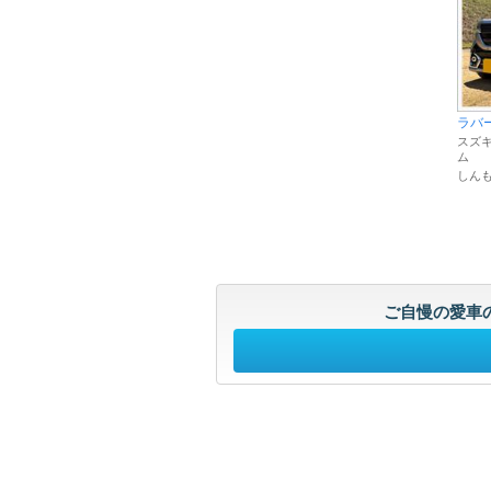
ラバ
スズキ
ム
しん
ご自慢の愛車