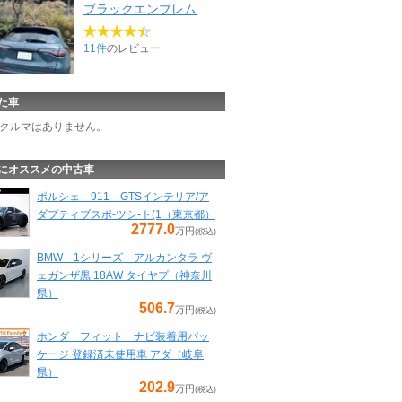
ブラックエンブレム
11件
のレビュー
た車
クルマはありません。
にオススメの中古車
ポルシェ 911 GTSインテリア/ア
ダプティブスポ-ツシ-ト(1（東京都）
2777.0
万円
(税込)
BMW 1シリーズ アルカンタラ ヴ
ェガンザ黒 18AW タイヤプ（神奈川
県）
506.7
万円
(税込)
ホンダ フィット ナビ装着用パッ
ケージ 登録済未使用車 アダ（岐阜
県）
202.9
万円
(税込)