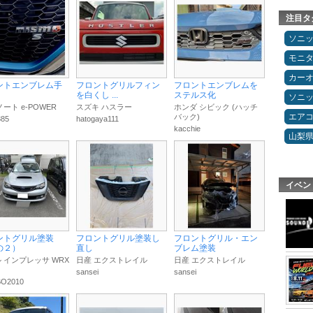
注目タ
ソニ
モニ
カー
ントエンブレム手
フロントグリルフィン
フロントエンブレムを
を白くし ...
ステルス化
ソニ
ノート e-POWER
スズキ ハスラー
ホンダ シビック (ハッチ
エア
バック)
885
hatogaya111
kacchie
山梨
イベン
ントグリル塗装
フロントグリル塗装し
フロントグリル・エン
の２）
直し
ブレム塗装
 インプレッサ WRX
日産 エクストレイル
日産 エクストレイル
sansei
sansei
O2010