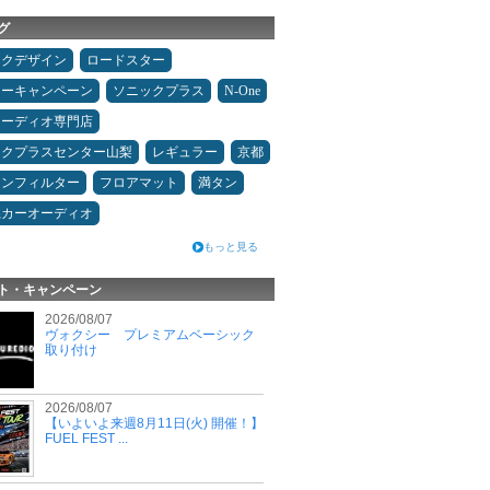
グ
ックデザイン
ロードスター
ターキャンペーン
ソニックプラス
N-One
オーディオ専門店
ックプラスセンター山梨
レギュラー
京都
コンフィルター
フロアマット
満タン
県カーオーディオ
もっと見る
ト・キャンペーン
2026/08/07
ヴォクシー プレミアムベーシック
取り付け
2026/08/07
【いよいよ来週8月11日(火) 開催！】
FUEL FEST ...