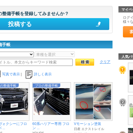
マイペ
の整備手帳を登録してみませんか？
ログ
様々
投稿する
備手帳
人気パ
クリア
写真で表示
|
詳しく表示
の整備手帳
プロの整備手帳
系ヴォクシーにフロ
60系ハリアー専用 フロ
Vモーション塗装
...
ン ...
日産 エクストレイル