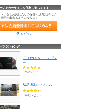
ージでカーライフを便利に楽しく！！
インするとお気に入りの保存や燃費記録など
な管理が出来るようになります
ログイン
ーツランキング
「TOYOTA」エンブレ
ム
8件
のレビュー
SUZUKIエンブレム
8件
のレビュー