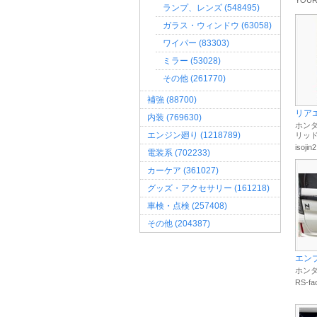
YOU
ランプ、レンズ (548495)
ガラス・ウィンドウ (63058)
ワイパー (83303)
ミラー (53028)
その他 (261770)
補強 (88700)
リア
内装 (769630)
ホンダ
エンジン廻り (1218789)
リッ
isojin2
電装系 (702233)
カーケア (361027)
グッズ・アクセサリー (161218)
車検・点検 (257408)
その他 (204387)
エン
ホンダ
RS-fa