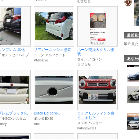
RS
YOURS
むぎなぎ
最近見
最近見た
エンブレム 黒化
リアガーニッシュ塗装
ホーン交換＆グリル塗
装
 オデッセイハイブ
トヨタ アルファード
あなた
ド
ダイハツ コペン
PMK-Evo
スブロサ
ブレムブラック化
Black Edition化
ロアグリルフィンを白
くしました
 N-BOXカスタム
ボルボ EX30
スズキ ハスラー
ctory
Anc
hatogaya111