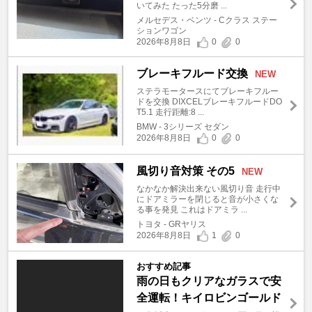
いてみた たった5分磨 ...
メルセデス・ベンツ - Cクラス ステー
ションワゴン
2026年8月8日
0
0
ブレーキフルード交換
NEW
ステラモータースにてブレーキフルー
ドを交換 DIXCELブレーキフルードDO
T5.1 走行距離:8 ...
BMW - 3シリーズ セダン
2026年8月8日
0
0
風切り音対策 その5
NEW
なかなか解決出来ない風切り音 走行中
にドアミラーを閉じると音が小さくな
る事を発見 これはドアミラ ...
トヨタ - GRヤリス
2026年8月8日
1
0
おすすめ記事
雨の日もクリアなガラスで安
全運転！キイロビンゴールド