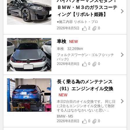
ハイパフォーマンスセダン！
ＢＭＷ・Ｍ３のガラスコーテ
ィング【リボルト姫路】
●施工内容 リボルト・プロ
2026年8月5日
2
0
車検
NEW
車検 32,269km
フォルクスワーゲン - ゴルフ (ハッチ
バック)
2026年8月8日
0
0
長く乗る為のメンテナンス
（91）エンジンオイル交換
NEW
本日2台目のオイル交換です。 同じ日
に2台もエンジンオイル交換して散財
する人はなかなかいないと思い ...
BMW - M5
2026年8月8日
0
0