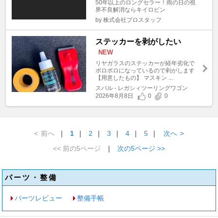
50年以上のロングセラー！雨の日の視
界不良解消ならキイロビン
by 株式会社プロスタッフ
ステッカーを剥がしたい
NEW
リヤガラスのステッカーが経年劣化で
ボロボロになっているので剥がします
【用意したもの】 マスキン ...
スバル - レガシィツーリングワゴン
2026年8月8日
0
0
<
前へ
｜
1
｜
2
｜
3
｜
4
｜
5
｜
次へ
>
<< 前の5ページ
｜
次の5ページ >>
パーツ・整備
パーツレビュー
整備手帳