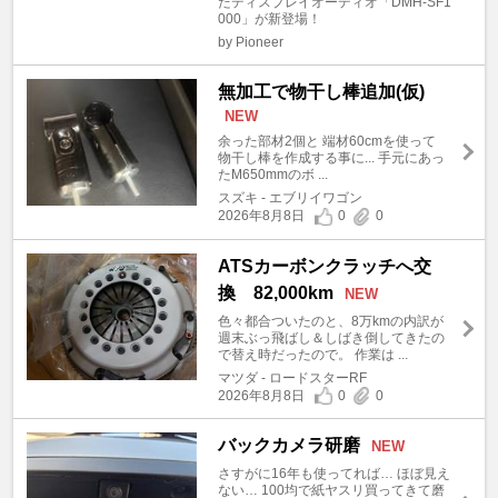
たディスプレイオーディオ「DMH-SF1
000」が新登場！
by Pioneer
無加工で物干し棒追加(仮)
NEW
余った部材2個と 端材60cmを使って
物干し棒を作成する事に... 手元にあっ
たM650mmのボ ...
スズキ - エブリイワゴン
2026年8月8日
0
0
ATSカーボンクラッチへ交
換 82,000km
NEW
色々都合ついたのと、8万kmの内訳が
週末ぶっ飛ばし＆しばき倒してきたの
で替え時だったので。 作業は ...
マツダ - ロードスターRF
2026年8月8日
0
0
バックカメラ研磨
NEW
さすがに16年も使ってれば… ほぼ見え
ない… 100均で紙ヤスリ買ってきて磨