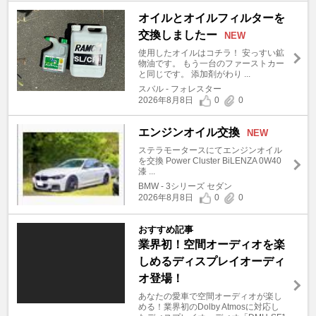
オイルとオイルフィルターを
交換しましたー
NEW
使用したオイルはコチラ！ 安っすい鉱
物油です。 もう一台のファーストカー
と同じです。 添加剤がわり ...
スバル - フォレスター
2026年8月8日
0
0
エンジンオイル交換
NEW
ステラモータースにてエンジンオイル
を交換 Power Cluster BiLENZA 0W40
漆 ...
BMW - 3シリーズ セダン
2026年8月8日
0
0
おすすめ記事
業界初！空間オーディオを楽
しめるディスプレイオーディ
オ登場！
あなたの愛車で空間オーディオが楽し
める！業界初のDolby Atmosに対応し