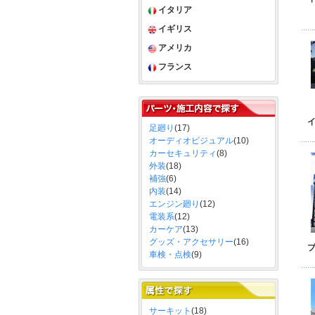
イタリア
イギリス
アメリカ
フランス
足廻り
(17)
オーディオビジュアル
(10)
カーセキュリティ
(8)
外装
(18)
補強
(6)
内装
(14)
エンジン廻り
(12)
電装系
(12)
カーケア
(13)
グッズ・アクセサリー
(16)
車検・点検
(9)
サーキット
(18)