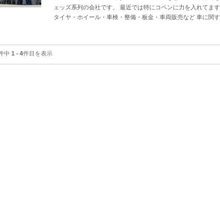
ェッズ系列の会社です。 最近では特にコペンに力を入れてます
タイヤ・ホイール・車検・整備・板金・車両販売など 車に関
件中
1 - 4
件目を表示