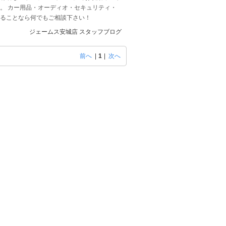
。 カー用品・オーディオ・セキュリティ・
することなら何でもご相談下さい！
ジェームス安城店 スタッフブログ
前へ
|
1
|
次へ