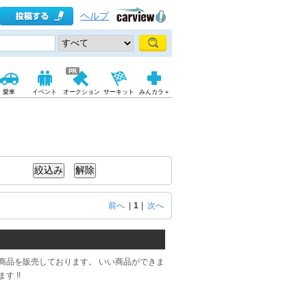
ヘルプ
愛車
イベント
オークション
サーキット
みんカラ＋
前へ
|
1
|
次へ
商品を販売しております。 いい商品ができま
 !!