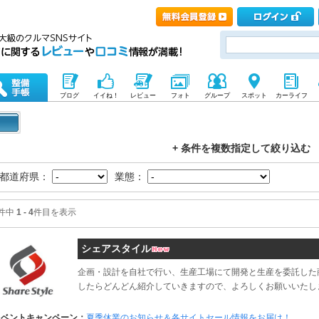
ブログ
イイね！
レビュー
フォト
グループ
スポット
カーライフ
+ 条件を複数指定して絞り込む
都道府県：
業態：
件中
1 - 4
件目を表示
シェアスタイル
企画・設計を自社で行い、生産工場にて開発と生産を委託した
したらどんどん紹介していきますので、よろしくお願いいたします
イベントキャンペーン：
夏季休業のお知らせ＆各サイトセール情報をお届け！