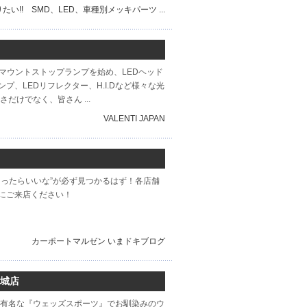
い!! SMD、LED、車種別メッキパーツ ...
ハイマウントストップランプを始め、LEDヘッド
プ、LEDリフレクター、H.I.Dなど様々な光
だけでなく、皆さん ...
VALENTI JAPAN
ったらいいな”が必ず見つかるはず！各店舗
にご来店ください！
カーポートマルゼン いまドキブログ
安城店
も有名な『ウェッズスポーツ』でお馴染みのウ