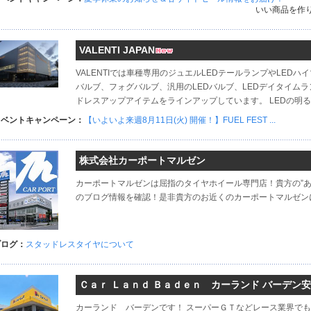
いい商品を作りた
VALENTI JAPAN
VALENTIでは車種専用のジュエルLEDテールランプやLED
バルブ、フォグバルブ、汎用のLEDバルブ、LEDデイタイムラン
ドレスアップアイテムをラインアップしています。 LEDの明るさ
イベントキャンペーン：
【いよいよ来週8月11日(火) 開催！】FUEL FEST ...
株式会社カーポートマルゼン
カーポートマルゼンは屈指のタイヤホイール専門店！貴方の”あ
のブログ情報を確認！是非貴方のお近くのカーポートマルゼン
ブログ：
スタッドレスタイヤについて
Ｃａｒ Ｌａｎｄ Ｂａｄｅｎ カーランド バーデン
カーランド バーデンです！ スーパーＧＴなどレース業界で