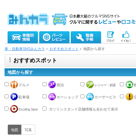
ブログ
イイね！
車・自動車SNSみんカラ
おすすめスポット
地図から探す
おすすめスポット
地図から探す
グルメ
宿泊
レジャー・娯楽
駐車場
カーショップ
カーサービス
ガソリンスタンド店舗情報も合わせて表示
Exciting Spot
地図
写真