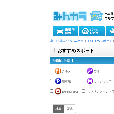
車・自動車SNSみんカラ
おすすめスポット
おすすめスポット
地図から探す
グルメ
宿泊
駐車場
カーショップ
ガソリンスタンド
Exciting Spot
地図
写真