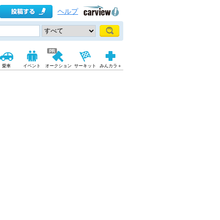
ヘルプ
愛車
イベント
オークション
サーキット
みんカラ＋