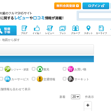
ブログ
イイね！
レビュー
フォト
グループ
スポット
カーライフ
地図から探す
観光
お買い物
レジャー・娯楽
カーサービス
交通情報
サーキット
店舗情報も合わせて表示
新着
件表示