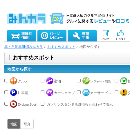
ブログ
イイね！
車・自動車SNSみんカラ
おすすめスポット
地図から探す
おすすめスポット
地図から探す
グルメ
宿泊
レジャー・娯楽
駐車場
カーショップ
カーサービス
ガソリンスタンド店舗情報も合わせて表示
Exciting Spot
地図
写真