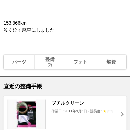
153,366km
泣く泣く廃車にしました
整備
パーツ
フォト
燃費
(2)
直近の整備手帳
ブチルクリーン
作業日 : 2011年9月6日
-
難易度 :
★
☆
☆