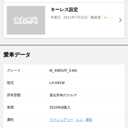
キーレス設定
作業日 : 2011年7月21日
-
難易度 :
★
☆
☆
愛車データ
グレード
M_4WD(AT_0.66)
型式
LA-H81W
所有形態
過去所有のクルマ
車歴
2010/6頃購入
属性
ラグジュアリー
,
エコ
,
通勤