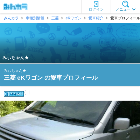
ログイン
メニュー
みんカラ
車種別情報
三菱
eKワゴン
愛車紹介
愛車プロフィール 
みぃちゃん★
みぃちゃん★
三菱 eKワゴン の愛車プロフィール