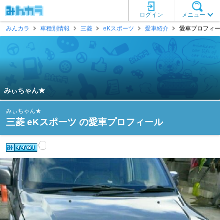
ログイン
メニュー
みんカラ
車種別情報
三菱
eKスポーツ
愛車紹介
愛車プロフィー
みぃちゃん★
みぃちゃん★
三菱 eKスポーツ の愛車プロフィール