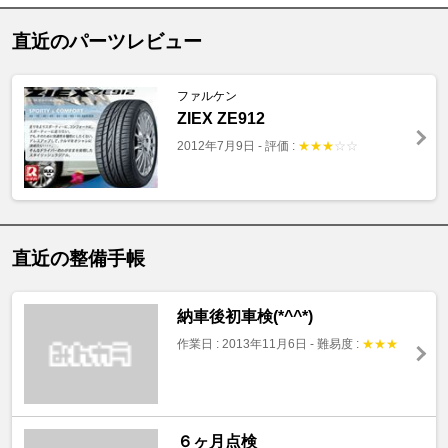
直近のパーツレビュー
ファルケン
ZIEX ZE912
2012年7月9日
-
評価 :
★
★
★
☆
☆
直近の整備手帳
納車後初車検(*^^*)
作業日 : 2013年11月6日
-
難易度 :
★
★
★
６ヶ月点検