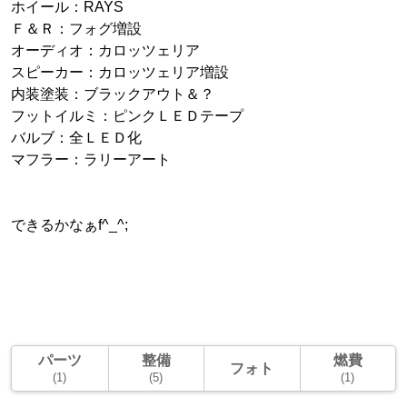
ホイール：RAYS
Ｆ＆Ｒ：フォグ増設
オーディオ：カロッツェリア
スピーカー：カロッツェリア増設
内装塗装：ブラックアウト＆？
フットイルミ：ピンクＬＥＤテープ
バルブ：全ＬＥＤ化
マフラー：ラリーアート
できるかなぁf^_^;
パーツ
整備
燃費
フォト
(1)
(5)
(1)