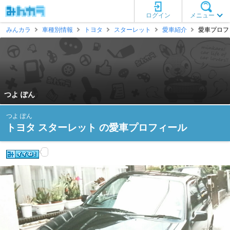
ログイン
メニュー
みんカラ
車種別情報
トヨタ
スターレット
愛車紹介
愛車プロフィ
つよ ぽん
つよ ぽん
トヨタ スターレット の愛車プロフィール