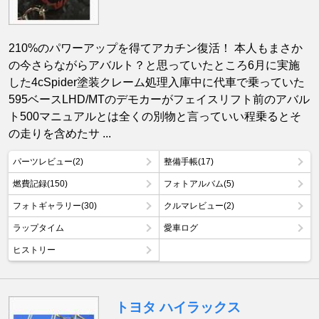
210%のパワーアップを得てアカチン復活！ 本人もまさか
の今さらながらアバルト？と思っていたところ6月に実施
した4cSpider塗装クレーム処理入庫中に代車で乗っていた
595ベースLHD/MTのデモカーがフェイスリフト前のアバル
ト500マニュアルとは全くの別物と言っていい程乗るとそ
の走りを含めたサ ...
パーツレビュー(2)
整備手帳(17)
燃費記録(150)
フォトアルバム(5)
フォトギャラリー(30)
クルマレビュー(2)
ラップタイム
愛車ログ
ヒストリー
トヨタ ハイラックス