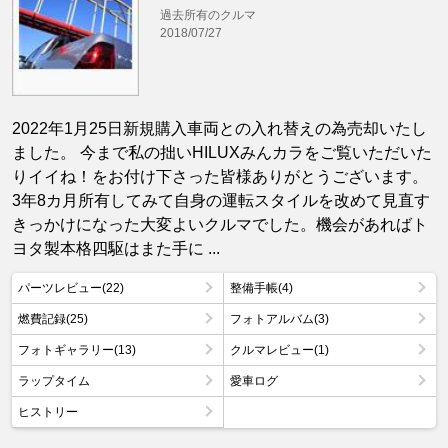
過去所有のクルマ
2018/07/27
2022年1月25日新規購入車両との入れ替えの為売却いたし
ました。 今まで私の拙いHILUXみんカラをご覧いただいた
りイイね！をお付け下さった皆様ありがとうございます。
3年8カ月所有してみて自身の運転スタイルを改めて見直す
きっかけになった大変よいクルマでした。機会があればト
ヨタ製本格四駆はまた手に ...
パーツレビュー(22)
整備手帳(4)
燃費記録(25)
フォトアルバム(3)
フォトギャラリー(13)
クルマレビュー(1)
ラップタイム
愛車ログ
ヒストリー