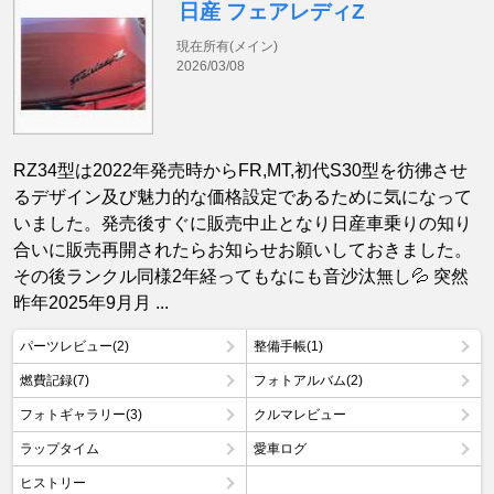
日産 フェアレディZ
現在所有(メイン)
2026/03/08
RZ34型は2022年発売時からFR,MT,初代S30型を彷彿させ
るデザイン及び魅力的な価格設定であるために気になって
いました。発売後すぐに販売中止となり日産車乗りの知り
合いに販売再開されたらお知らせお願いしておきました。
その後ランクル同様2年経ってもなにも音沙汰無し💦 突然
昨年2025年9月月 ...
パーツレビュー(2)
整備手帳(1)
燃費記録(7)
フォトアルバム(2)
フォトギャラリー(3)
クルマレビュー
ラップタイム
愛車ログ
ヒストリー