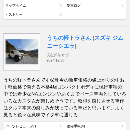
ラップタイム
愛車ログ
ヒストリー
うちの軽トラさん (スズキ ジム
ニーシエラ)
現在所有(サブ)
2024/12/30
うちの軽トラさんです😮昨今の新車価格の値上がりの中お
手軽価格で買える本格4駆コンパクトボディに現行車種の
中では希少なNAエンジン💦あくまでベース車両としていろ
いろなカスタムが楽しめそうです。昭和を感じさせる車作
はクルマ本来の楽しみが残っている車だと思います。よく
見ると色々な意味でイタ車に通じる ...
パーツレビュー(27)
整備手帳(4)