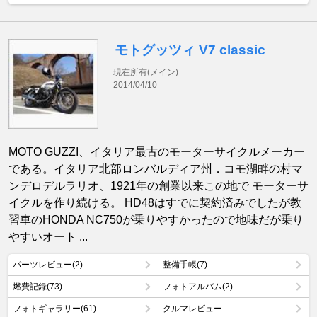
モトグッツィ V7 classic
現在所有(メイン)
2014/04/10
MOTO GUZZI、イタリア最古のモーターサイクルメーカー
である。イタリア北部ロンバルディア州．コモ湖畔の村マ
ンデロデルラリオ、1921年の創業以来この地で モーターサ
イクルを作り続ける。 HD48はすでに契約済みでしたが教
習車のHONDA NC750が乗りやすかったので地味だが乗り
やすいオート ...
パーツレビュー(2)
整備手帳(7)
燃費記録(73)
フォトアルバム(2)
フォトギャラリー(61)
クルマレビュー