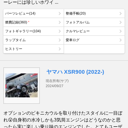
ーレーには珍しいホワイ ...
パーツレビュー(14)
整備手帳(20)
燃費記録(360)
*
フォトアルバム
フォトギャラリー(104)
クルマレビュー
ラップタイム
愛車ログ
ヒストリー
ヤマハ XSR900 (2022-)
現在所有(サブ)
2024/09/27
オプションのビキニカウルを取り付けたスタイルに一目ぼ
れ😮自身初の水冷しかも3気筒エンジンはどうなのかと思
ったら実に楽しい乗り味のエンジンでした。とてもユーザ