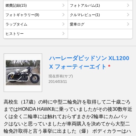
燃費記録(15)
フォトアルバム(1)
フォトギャラリー(9)
クルマレビュー(1)
ラップタイム
愛車ログ
ヒストリー
ハーレーダビッドソン XL1200
X フォーティーエイト
*
現在所有(サブ)
2014/03/11
高校生（17歳）の時に中型二輪免許を取得して二十歳ごろ
まではHONDA HAWKⅡに乗っていましたがその後30数年近
くは全く二輪車には触れておらずまさか2輪車にカムバッ
クはないと思っていましたが車両購入を決めてから大型二
輪免許取得と言う暴挙に出ました（爆） ボディカラーはハ