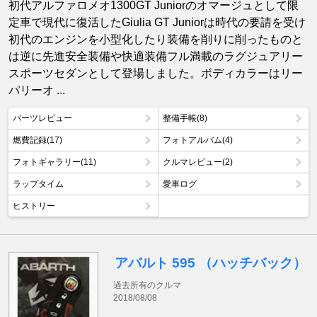
初代アルファロメオ1300GT Juniorのオマージュとして限
定車で現代に復活したGiulia GT Juniorは時代の要請を受け
初代のエンジンを小型化したり装備を削りに削ったものと
は逆に先進安全装備や快適装備フル満載のラグジュアリー
スポーツセダンとして登場しました。ボディカラーはリー
パリーオ ...
パーツレビュー
整備手帳(8)
燃費記録(17)
フォトアルバム(4)
フォトギャラリー(11)
クルマレビュー(2)
ラップタイム
愛車ログ
ヒストリー
アバルト 595 （ハッチバック）
過去所有のクルマ
2018/08/08