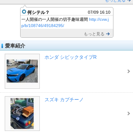
もっと見る
何シテル？
07/09 16:10
一人開催の一人開催の切手趣味週間
http://cvw.j
p/b/108746/49184295/
もっと見る
愛車紹介
ホンダ シビックタイプR
スズキ カプチーノ