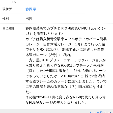
ind
静岡県
現住所
男性
性別
静岡県某所でカプチ＆ＲＸ-8改めCIVIC Type R（F
自己紹介
L5）を所有しとります♪
カプチは購入後青空駐車→フルボディカバー→簡易
ガレージ→自作木製ガレージ（1号）まで行った後
でヤサをRX-8に譲り、別棟で新たに建造した自作
木製ガレージ（2号）に収納。
一方、黒いP10プリメーラオーテックバージョンか
ら乗り換えた真っ赤なRX-8はカプチーノから強奪
（爆）した1号車庫に収納し、2台に2棟のガレージ
でやっていましたが、2010年ついに1棟で2台収納
する鉄フレームのガレージに進化しました。ついで
に主の部屋も兼ねる素敵な（？）隠れ家になりまし
た♪
その後2024年11月に真っ赤なRX-8に代わり真っ青
なFL5がガレージの主人となりました。