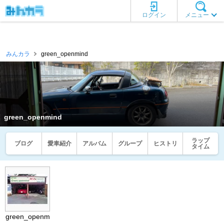
ログイン
メニュー
みんカラ
green_openmind
green_openmind
ラップ
ブログ
愛車紹介
アルバム
グループ
ヒストリ
タイム
green_openm