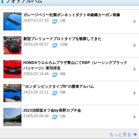
フォトアルバム
ガレージベリー社製ボンネットダクト＠綾織カーボン画像
26/07/12 07:20
1枚
新型プレリュードプロトタイプを観察してきた
25/01/26 06:57
10枚
HONDAウエルカムプラザ青山にてRBP（レーシングブラック
パッケージ）実写拝見
25/01/25 19:46
9枚
"ホンダ シビックタイプR"の愛車アルバム
24/11/26 22:11
5枚
2023治部坂オフ会by長野カプチ会
23/05/28 09:48
1枚
もっと見る