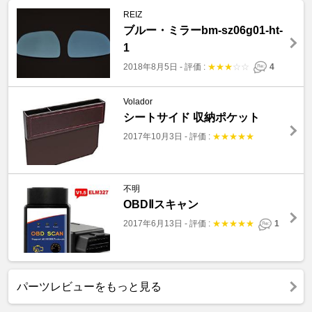
REIZ
ブルー・ミラーbm-sz06g01-ht-
1
2018年8月5日
-
評価 :
★
★
★
☆
☆
4
Volador
シートサイド 収納ポケット
2017年10月3日
-
評価 :
★
★
★
★
★
不明
OBDⅡスキャン
2017年6月13日
-
評価 :
★
★
★
★
★
1
パーツレビューをもっと見る