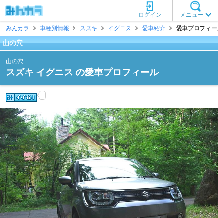
ログイン
メニュー
みんカラ
車種別情報
スズキ
イグニス
愛車紹介
愛車プロフィール
山の穴
山の穴
スズキ イグニス の愛車プロフィール