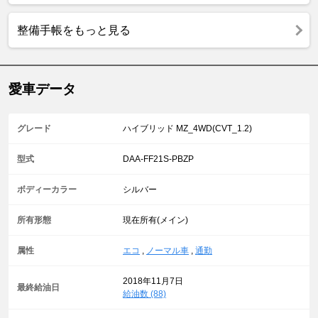
整備手帳をもっと見る
愛車データ
グレード
ハイブリッド MZ_4WD(CVT_1.2)
型式
DAA-FF21S-PBZP
ボディーカラー
シルバー
所有形態
現在所有(メイン)
属性
エコ
,
ノーマル車
,
通勤
2018年11月7日
最終給油日
給油数 (88)