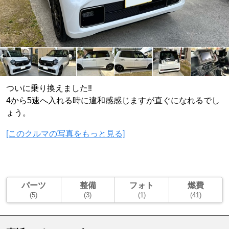
ついに乗り換えました‼️
4から5速へ入れる時に違和感感じますが直ぐになれるでし
ょう。
[このクルマの写真をもっと見る]
パーツ
整備
フォト
燃費
(5)
(3)
(1)
(41)