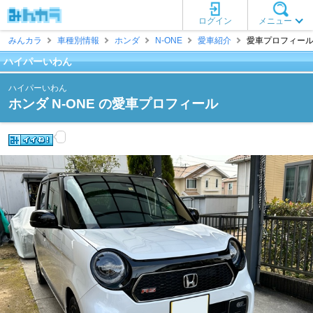
ログイン
メニュー
みんカラ
車種別情報
ホンダ
N-ONE
愛車紹介
愛車プロフィール 
ハイパーいわん
ハイパーいわん
ホンダ N-ONE の愛車プロフィール