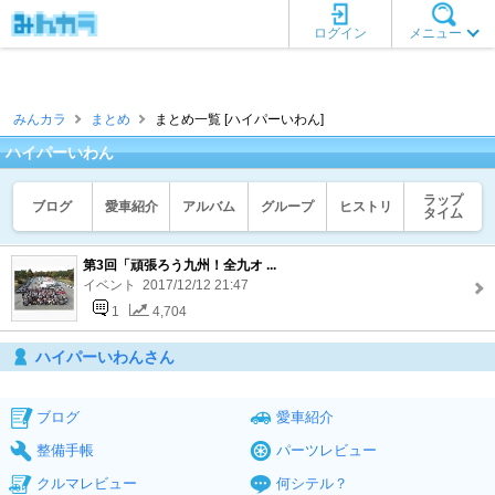
ログイン
メニュー
みんカラ
まとめ
まとめ一覧 [ハイパーいわん]
ハイパーいわん
ラップ
ブログ
愛車紹介
アルバム
グループ
ヒストリ
タイム
第3回「頑張ろう九州！全九オ ...
イベント 2017/12/12 21:47
1
4,704
ハイパーいわんさん
ブログ
愛車紹介
整備手帳
パーツレビュー
クルマレビュー
何シテル？