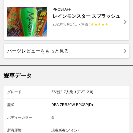
PROSTAFF
レインモンスター スプラッシュ
2023年6月17日
-
評価 :
★
★
★
★
★
パーツレビューをもっと見る
愛車データ
グレード
ZS“煌”_7人乗り(CVT_2.0)
型式
DBA-ZRR80W-BPXSP(D)
ボディーカラー
白
所有形態
現在所有(メイン)