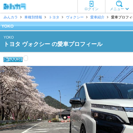
ログイン
メニュー
みんカラ
車種別情報
トヨタ
ヴォクシー
愛車紹介
愛車プロフィー
YOKO
YOKO
トヨタ ヴォクシー の愛車プロフィール