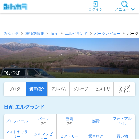
ログイン
メニュー
みんカラ
車種別情報
日産
エルグランド
パーツレビュー
パーツ
つばつば
ラップ
ブログ
愛車紹介
アルバム
グループ
ヒストリ
タイム
日産 エルグランド
フォトアル
パーツ
整備
プロフィール
燃費
バム
(10)
(14)
フォトギャラ
クルマレビ
ヒストリー
愛車ログ
買い物
リー
ュー