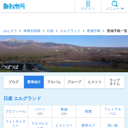
ログイン
メニュー
みんカラ
車種別情報
日産
エルグランド
整備手帳
整備手帳一覧 
つばつば
ラップ
ブログ
愛車紹介
アルバム
グループ
ヒストリ
タイム
日産 エルグランド
フォトアル
パーツ
整備
プロフィール
燃費
バム
(10)
(14)
フォトギャラ
クルマレビ
ヒストリー
愛車ログ
買い物
リー
ュー