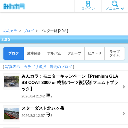
ログイン
メニュー
みんカラ
ブログ
ブログ一覧 [2.0Ｓ]
2.0Ｓ
ラップ
ブログ
愛車紹介
アルバム
グループ
ヒストリ
タイム
[
写真表示
｜
カテゴリ選択
｜
過去のブログ
]
みんカラ：モニターキャンペーン【Premium GLA
SS COAT 3000 or 樹脂パーツ復活剤 フェムトブラ
ック】
2026/8/4 21:42
2
スターダスト北八ヶ岳
2026/8/3 12:57
3