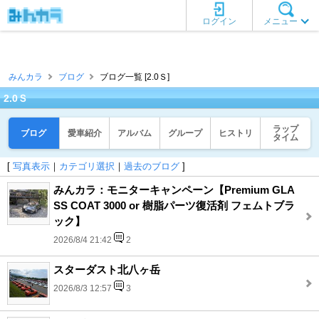
ログイン
メニュー
みんカラ
ブログ
ブログ一覧 [2.0Ｓ]
2.0Ｓ
ラップ
ブログ
愛車紹介
アルバム
グループ
ヒストリ
タイム
[
写真表示
｜
カテゴリ選択
｜
過去のブログ
]
みんカラ：モニターキャンペーン【Premium GLA
SS COAT 3000 or 樹脂パーツ復活剤 フェムトブラ
ック】
2026/8/4 21:42
2
スターダスト北八ヶ岳
2026/8/3 12:57
3