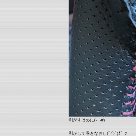
剥がすはめに(-_-#)
剥がして巻きなおし(ﾟ◇ﾟ)ｶﾞｰﾝ