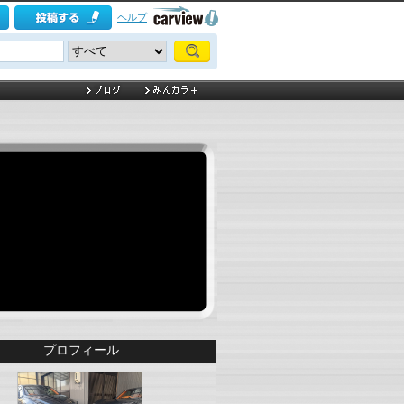
ヘルプ
プロフィール