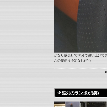
かなり成長して30分で縫い上げできま
この技使う予定なし(^^;)
P
縦列のランボが(笑)