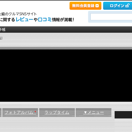
Ｓ]
フォトアルバム
*
ラップタイム
▼メニュー