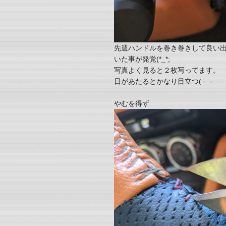
先週ハンドルを巻き巻きして良い
いた事が発覚(*_*;
写真よく見ると２枚写ってます。
日があたるとかなり目立つ( -_-
やむを得ず