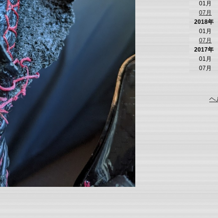
01月
07月
2018年
01月
07月
2017年
01月
07月
ヘ