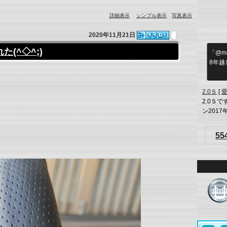
詳細表示
｜
シンプル表示
｜
写真表示
2020年11月21日
(^◇^;)
「@ma
8年越
2.0Ｓ
[
2.0Ｓで
ン2017年
55