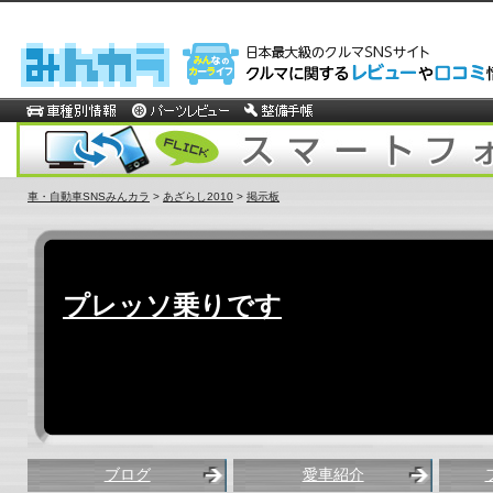
車・自動車SNSみんカラ
>
あざらし2010
>
掲示板
プレッソ乗りです
ブログ
愛車紹介