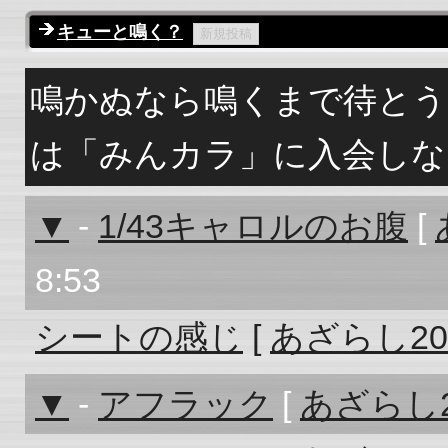
キューと鳴く？
鳴かぬなら鳴くまで待とう
は「みんカラ」に入会しな
▼
-
1/43キャロルのお腹
[
8:53
シートの感じ
[
あざらし20
▼
-
アフラック
[
あざらし2