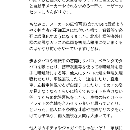
と自動車メーカーやそれを求める一部のユーザーの
センスにうんざりです。
ちなみに、メーカーの広報写真(含むCG)は最近よう
やく担当者が不細工さに気付いた様で、背景等で必
死に誤魔化すようになりました。北米仕様等海外仕
様の綺麗なガラスの車両を初期広報用に使いまくる
のはかなり前からやっていますけどね。
歩きタバコや運転中の窓開けタバコ、ベランダでタ
バコを吸ったり、携帯灰皿等を使って非喫煙所を勝
手に喫煙所にする等、他人にタバコの煙を無理矢理
吸わせたり、車線無視したり、逆走したり、直進
車、左折車無視で右折自爆テロしたり、てめぇの姿
が見えなくなるくらいに暗くてもライトを点けない
等、でたらめ危険運転をしたり、車検の時だけヘッ
ドライトの光軸を合わせりゃ良いと思っていたり、
といった、他人に不条理な迷惑や危険なリスクをか
けても平気な、他人無視な人間は大嫌いです。
他人はカボチャやジャガイモじゃないぞ！ 家族に