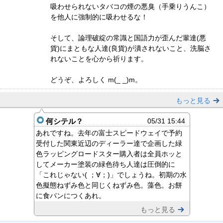
吸わせられないタバコの煙の悪臭（手乗りうんこ）
を他人に強制的に吸わせるな！
そして、論理破綻の常識と国語力が歪んだ輩達(悪
貨)にまともな人達(良貨)が潰されないこと、洗脳さ
れないことを心から祈ります。
どうぞ、よろしく m(_ _)m。
もっと見る
何シテル？
05/31 15:44
あれですね。去年の富士スピードウェイで予約
受付した関東近辺のディーラー達で企画した緑
色ラッピングロードスター購入者は全員ホッと
してメーカー塗装の緑色待ち人達は圧倒的に
「これじゃない( ；∀；)」でしょうね。初期の水
色擬態ねずみ色と同じくねずみ色。藻色。お餅
に食パンにつくあれ。
もっと見る