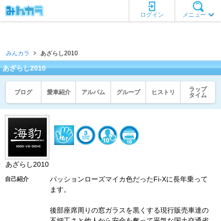
ログイン
メニュー
みんカラ
あざらし2010
あざらし2010
ラップ
ブログ
愛車紹介
アルバム
グループ
ヒストリ
タイム
あざらし2010
パッションローズマイカ色だったFi-Xに長年乗って
自己紹介
ます。
後部座席周りの窓ガラスを黒くする現行販売車達の
不細工さと他人から安全を奪って平気な国土交通省