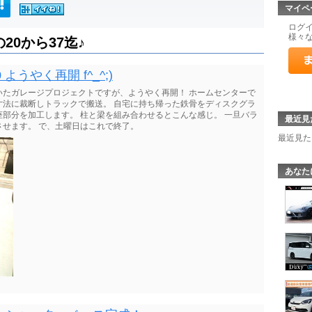
マイペ
ログ
様々
20から37迄♪
うやく再開 f^_^;)
いたガレージプロジェクトですが、ようやく再開！ ホームセンターで
寸法に裁断しトラックで搬送。 自宅に持ち帰った鉄骨をディスクグラ
部分を加工します。 柱と梁を組み合わせるとこんな感じ。 一旦バラ
最近見
せます。 で、土曜日はこれで終了。
最近見た
あなた