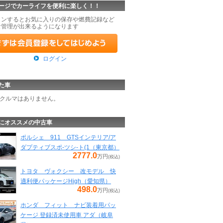
ージでカーライフを便利に楽しく！！
インするとお気に入りの保存や燃費記録など
な管理が出来るようになります
ログイン
た車
クルマはありません。
にオススメの中古車
ポルシェ 911 GTSインテリア/ア
ダプティブスポ-ツシ-ト(1（東京都）
2777.0
万円
(税込)
トヨタ ヴォクシー 改モデル 快
適利便パッケージHigh（愛知県）
498.0
万円
(税込)
ホンダ フィット ナビ装着用パッ
ケージ 登録済未使用車 アダ（岐阜