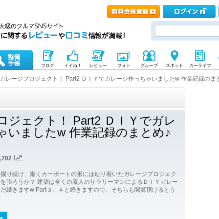
ブログ
イイね！
レビュー
フォト
グループ
スポット
カーライフ
ガレージプロジェクト！ Part2 ＤＩＹでガレージ作っちゃいましたw 作業記録のま
ジェクト！ Part2 ＤＩＹでガレ
ゃいましたw 作業記録のまとめ♪
,702
を掘り続け、漸くカーポートの形には辿り着いたガレージプロジェク
壁を張ろうか？ 建築は全くの素人のサラリーマンによるＤＩＹガレー
だ続きますw Part３、４と続きますので、そちらも閲覧頂けるとう