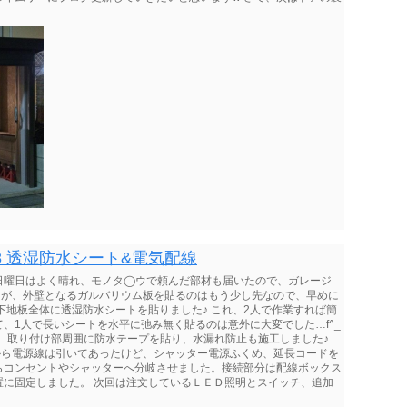
8 透湿防水シート&電気配線
日曜日はよく晴れ、モノタ◯ウで頼んだ部材も届いたので、ガレージ
たが、外壁となるガルバリウム板を貼るのはもう少し先なので、早めに
下地板全体に透湿防水シートを貼りました♪ これ、2人で作業すれば簡
、1人で長いシートを水平に弛み無く貼るのは意外に大変でした…f^_
外し、取り付け部周囲に防水テープを貼り、水漏れ防止も施工しました♪
から電源線は引いてあったけど、シャッター電源ふくめ、延長コードを
らコンセントやシャッターへ分岐させました。接続部分は配線ボックス
置に固定しました。 次回は注文しているＬＥＤ照明とスイッチ、追加