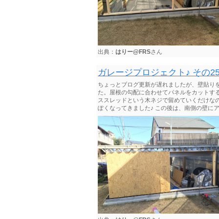
出典：
はりー@FRS
さん
ガレージプロジェクト♪ その2
ちょっとブログ更新が遅れましたが、壁貼りを
た。屋根の勾配に合わせてパネルをカットす
ススレッドという木ネジで留めていくだけなの
ぽくなってきました♪ この後は、南側の壁に