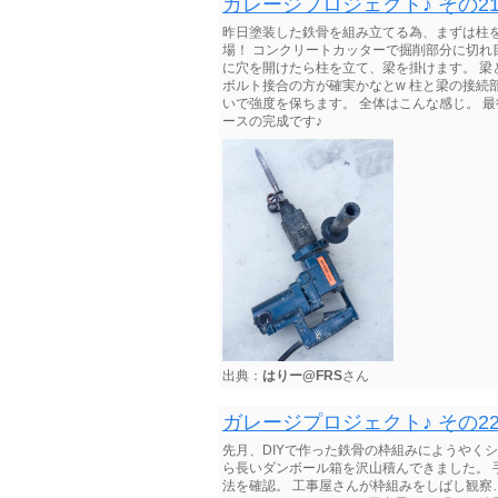
ガレージプロジェクト♪ その2
昨日塗装した鉄骨を組み立てる為、まずは柱
場！ コンクリートカッターで掘削部分に切れ
に穴を開けたら柱を立て、梁を掛けます。 梁
ボルト接合の方が確実かなとw 柱と梁の接続部
いで強度を保ちます。 全体はこんな感じ。 
ースの完成です♪
出典：
はりー@FRS
さん
ガレージプロジェクト♪ その22 シ
先月、DIYで作った鉄骨の枠組みにようやく
ら長いダンボール箱を沢山積んできました。
法を確認。 工事屋さんが枠組みをしばし観察