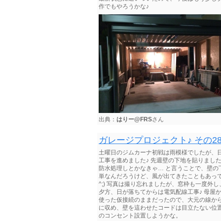
作でもやろうかな♪
出典：
はりー@FRS
さん
ガレージプロジェクト♪ その2
土曜日のジムカーナ初戦は雨模様でしたが、
工事を進めました♪ 先週壁の下地を貼りまし
防水処理しとかなきゃ… と言うことで、壁の
単なんだろうけど、風が出てきたこともあって
^;) 写真は撮り忘れましたが、窓枠も一度
夕方、日が落ちてからは電気配線工事♪ 母屋
使った仮接続のままだったので、大元の線か
に収め、壁を這わせたコードは目立たない位
のコンセント設置しようかな。