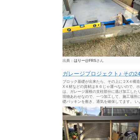
出典：
はりー@FRS
さん
ガレージプロジェクト♪ その2
ブロック基礎が出来たら、その上に２X４構造
X４材などの資材は８６じゃ運べないので、ホ
は、ガレージ屋根の支柱部分に逃げ加工した
現物あわせなので、一つ加工して、施工場所に
礎パッキンを敷き、通気を確保してます。 い