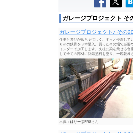
ガレージプロジェクト その
ガレージプロジェクト♪ その20 よ
仕事と遊びがめちゃ忙しく、ずっと停滞して
６ｍの鉄骨を３本購入。買ったその場で必要
インダーで加工します。支柱に梁を乗せる台座
して全ての部材に防錆塗料を塗り、一晩乾燥さ
出典：
はりー@FRS
さん