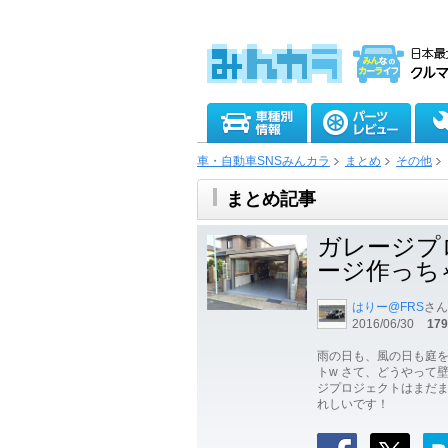
車・自動車SNSみんカラ
まとめ
その他
まとめ記事
ガレージプロ
ージ作っち
はりー@FRS
さん
2016/06/30
179
雨の日も、風の日も庭
トw さて、どうやって
ジプロジェクトはまだま
れしいです！