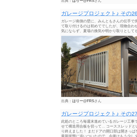
出典：
はりー@FRS
さん
ガレージプロジェクト♪ その2
ガレージ南側の壁に、みんともさんの伝手で先
て取り付けるのは初めてでしたが、現物合わせでな
気にならず、夏場の換気や明かり取りとしても
出典：
はりー@FRS
さん
ガレージプロジェクト♪ その2
此処のところ毎週末進めているガレージ工事で
せて構造用合板を切って… コーススレッドと
り終えました！ まだドアの開口部は開きっぱ
最新状態に追いついたので、今後はもう少しタ