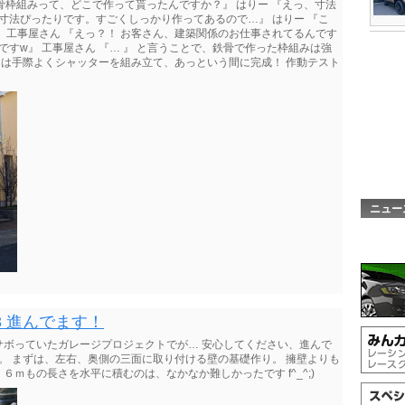
この鉄骨枠組みって、どこで作って貰ったんですか？』 はりー 『えっ、寸法
、寸法ぴったりです。すごくしっかり作ってあるので…』 はりー 『こ
 工事屋さん 『えっ？！ お客さん、建築関係のお仕事されてるんです
ですw』 工事屋さん 『… 』 と言うことで、鉄骨で作った枠組みは強
んは手際よくシャッターを組み立て、あっという間に完成！ 作動テスト
ニュー
3 進んでます！
サボっていたガレージプロジェクトでが… 安心してください、進んで
す。 まずは、左右、奥側の三面に取り付ける壁の基礎作り。 擁壁よりも
ｍもの長さを水平に積むのは、なかなか難しかったです f^_^;)