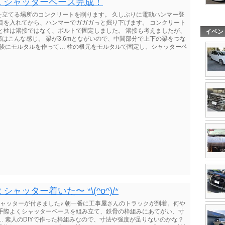
1 シャッターベース完成！
を立てる場所のコンクリートを削ります。 久しぶりに電動ハンマー登
目を入れてから、ハンマーでガガガっと掘り下げます。 コンクリート
と柱は溶接ではなく、ボルトで固定しました。 溶接も考えましたが、
イベン
はこんな感じ。 梁が3.6mとながいので、中間部分で上下の梁をつな
最後にモルタルを作って… 柱の根元をモルタルで固定し、シャッターベ
ャッター着いた〜 *\(^o^)/*
シャッターが付きました♪ 朝一番に工事屋さんのトラックが到着。何や
 手際よくシャッターベースを組み立て、鉄骨の枠組みにあてがい、寸
… 素人のDIYで作った枠組みなので、寸法や強度が足りないのかな？