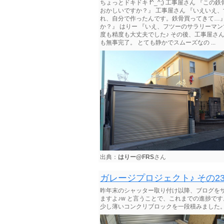
ちょっとドキドキ f^_^;) 工事屋さん 『
おかしいですか？』 工事屋さん 『いえいえ
れ、自分で作ったんです。鉄骨買ってきて…』
か？』 はりー 『いえ、フツーのサラリーマン
度も精度も大丈夫でした♪ その後、工事屋さ
も無事完了。 とても静かでスムーズなの ...
出典：
はりー@FRS
さん
ガレージプロジェクト♪ その2
昨年末のシャッター取り付け以降、ブログを
ますよ♪w と言うことで、これまでの進捗で
少し薄いコンクリブロックを一段積みました。６