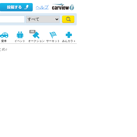
ヘルプ
愛車
イベント
オークション
サーキット
みんカラ＋
とめ♪