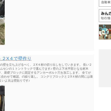
4 ２X４で壁作り
の壁を立ち上げるべく、２X４材の切り出しをしていきます。 長い２
ムセンの１トントラックで運んでます♪ 壁の上下水平部となる材木
り、基礎ブロックに固定するアンカーボルト穴を加工します。 全てが
合わせて確認、の繰り返し。 コンクリブロックと２X４材の間には基
よいよ次は壁貼りです♪