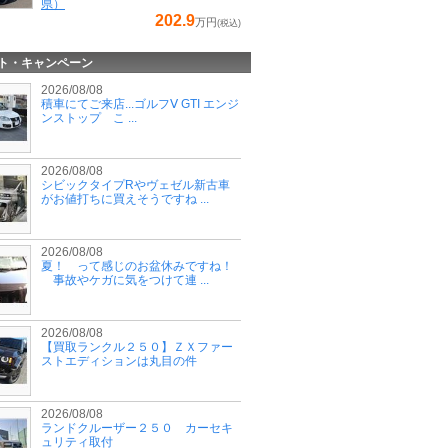
県）
202.9
万円
(税込)
ト・キャンペーン
2026/08/08
積車にてご来店...ゴルフⅤ GTI エンジ
ンストップ こ ...
2026/08/08
シビックタイプRやヴェゼル新古車
がお値打ちに買えそうですね ...
2026/08/08
夏！ って感じのお盆休みですね！
事故やケガに気をつけて連 ...
2026/08/08
【買取ランクル２５０】ＺＸファー
ストエディションは丸目の件
2026/08/08
ランドクルーザー２５０ カーセキ
ュリティ取付