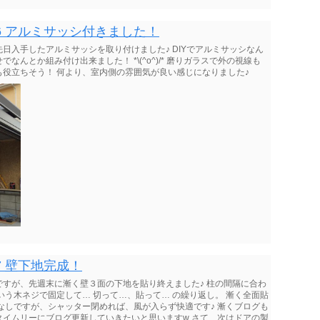
6 アルミサッシ付きました！
日入手したアルミサッシを取り付けました♪ DIYでアルミサッシなん
んとか組み付け出来ました！ *\(^o^)/* 磨りガラスで外の視線も
役立ちそう！ 何より、室内側の雰囲気が良い感じになりました♪
7 壁下地完成！
すが、先週末に漸く壁３面の下地を貼り終えました♪ 柱の間隔に合わ
いう木ネジで固定して… 切って…、貼って… の繰り返し。 漸く全面貼
なしですが、シャッター閉めれば、風が入らず快適です♪ 漸くブログも
イムリーにブログ更新していきたいと思いますw さて、次はドアの製