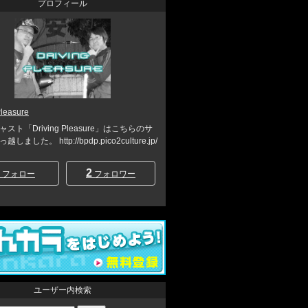
プロフィール
Pleasure
スト「Driving Pleasure」はこちらのサ
ました。 http://bpdp.pico2culture.jp/
2
フォロー
フォロワー
ユーザー内検索