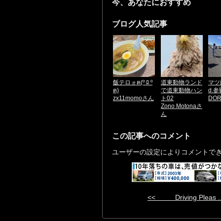
今、あなたにおすすめ
ブログ人気記事
飯テロォฅ(º ﾛ º
道東動物ランド
マツ
ฅ)
で道東動物ハン
d.
zx11momoさん
ト02
DO
Zono Motonaさ
ん
この記事へのコメント
ユーザーの設定によりコメントで
<< Driving Pleas ..