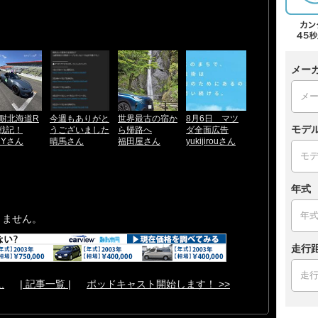
メー
耐北海道R
今週もありがと
世界最古の宿か
8月6日 マツ
モデ
参戦記！
うございました
ら帰路へ
ダ全面広告
RYさん
晴馬さん
福田屋さん
yukijirouさん
年式
きません。
走行
.
| 記事一覧 |
ポッドキャスト開始します！ >>