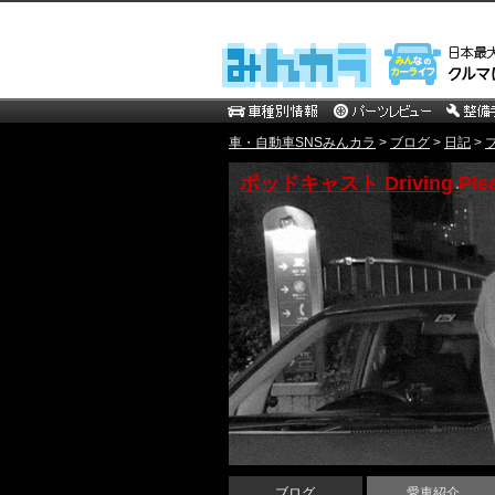
車・自動車SNSみんカラ
>
ブログ
>
日記
>
ポッドキャスト Driving Plea
ブログ
愛車紹介