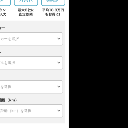
カー
ル
距離（km）