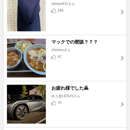
mimori431さん
196
マックでの密談？？？
chishiruさん
42
お疲れ様でした🙇
ゆう@LEXUSさん
76