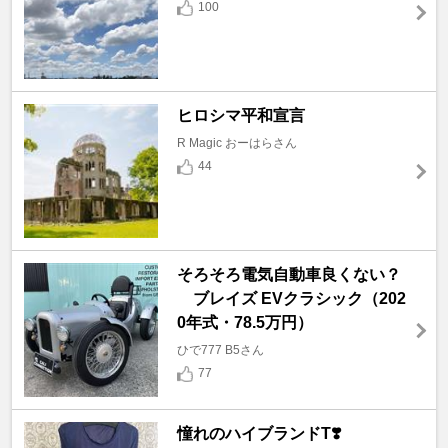
100
ヒロシマ平和宣言
R Magic おーはらさん
44
そろそろ電気自動車良くない？
ブレイズ EVクラシック（202
0年式・78.5万円）
ひで777 B5さん
77
憧れのハイブランドT❣️