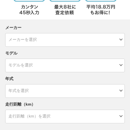
メーカー
モデル
年式
走行距離（km）