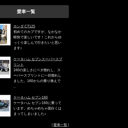
愛車一覧
ホンダ CT125
初めてのカブですが、なかなか
軽快で楽しいです！これからゆ
っくり楽しんで行きたいと思い
ます♪
ケータハム セブンスーパースプ
リント
160の楽しさにベタ惚れし、ス
ーパースプリントに一目惚れし
ました。160からの乗り換えで
...
ケータハム セブン160
ケータハム セブン160に乗って
います。めちゃめちゃ面白くは
まってしまいました♪
[
愛車一覧
]