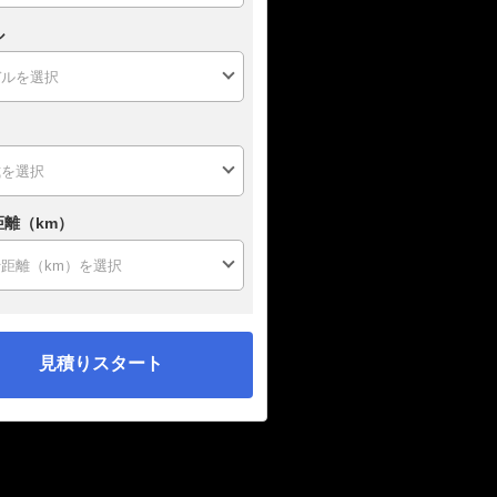
ル
距離（km）
見積りスタート