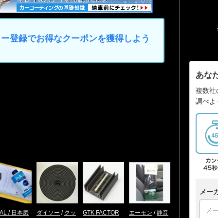
マイカー登録でお得なクーポンを獲得しよう
あな
複数社
調べよ
メー
KAL / 日本磨
ダイソー
/
クッ
GTK FACTOR
エーモン
/
静音