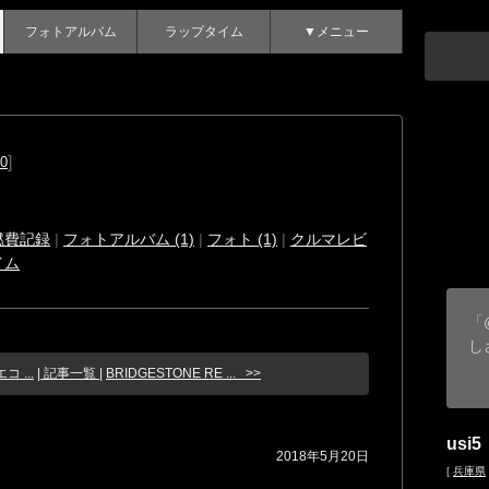
フォトアルバム
ラップタイム
▼メニュー
]
0
燃費記録
|
フォトアルバム (1)
|
フォト (1)
|
クルマレビ
イム
「
し
エコ ...
| 記事一覧 |
BRIDGESTONE RE ... >>
usi5
2018年5月20日
[
兵庫県