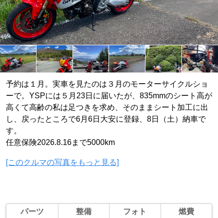
予約は１月。実車を見たのは３月のモーターサイクルショ
ーで。YSPには５月23日に届いたが、835mmのシート高が
高くて高齢の私は足つきを求め、そのままシート加工に出
し、戻ったところで6月6日大安に登録、8日（土）納車で
す。
任意保険2026.8.16まで5000km
[このクルマの写真をもっと見る]
パーツ
整備
フォト
燃費