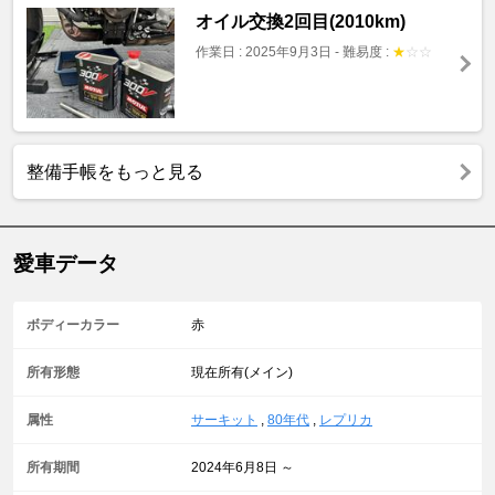
オイル交換2回目(2010km)
作業日 : 2025年9月3日
-
難易度 :
★
☆
☆
整備手帳をもっと見る
愛車データ
ボディーカラー
赤
所有形態
現在所有(メイン)
属性
サーキット
,
80年代
,
レプリカ
所有期間
2024年6月8日 ～