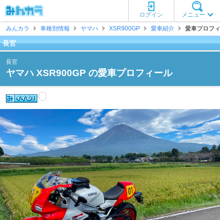
ログイン
メニュー
みんカラ
車種別情報
ヤマハ
XSR900GP
愛車紹介
愛車プロフィー
長官
長官
ヤマハ XSR900GP の愛車プロフィール