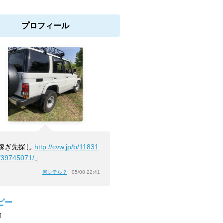
プロフィール
嫁ぎ先探し
http://cvw.jp/b/11831
/39745071/
」
何シテル？
05/08 22:41
ピー
]