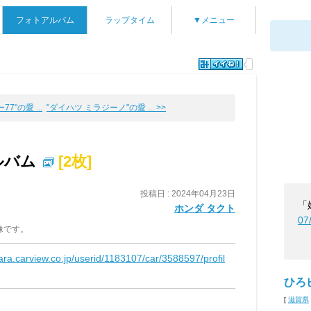
フォトアルバム
ラップタイム
▼メニュー
7"の愛 ...
"ダイハツ ミラジーノ"の愛 ... >>
ルバム
[2枚]
投稿日 : 2024年04月23日
「
ホンダ タクト
07
像です。
kara.carview.co.jp/userid/1183107/car/3588597/profil
ひろ
[
滋賀県