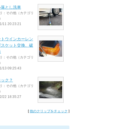
ル落とし洗車
リ：その他（カテゴリ
）
1/11 20:23:21
ントウインカーレン
ガスケット交換、破
修
リ：その他（カテゴリ
）
1/13 09:25:43
ロック？
リ：その他（カテゴリ
）
2/22 18:35:27
[
他のクリップをチェック
]