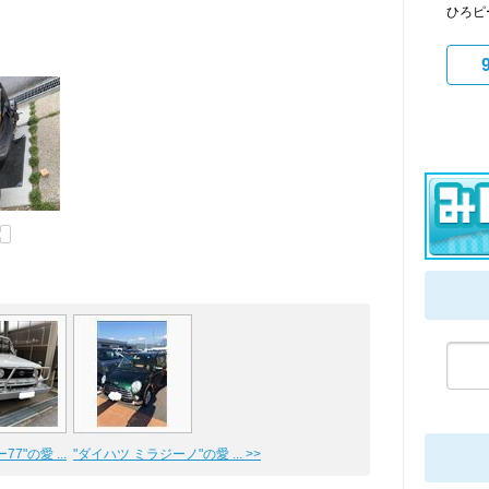
ひろピ
7"の愛 ...
"ダイハツ ミラジーノ"の愛 ... >>