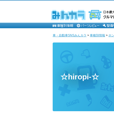
車・自動車SNSみんカラ
>
車種別情報
>
ホ
☆hiropi-☆