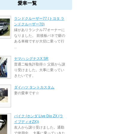
愛車一覧
ランドクルーザー77 (トヨタ ラ
ンドクルーザー70)
縁がありランクル77オーナーに
なりました。 前後板バネで癖の
ある車種ですが大切に乗って行
...
ヤマハ シグナスX SR
普通二輪免許取得☆ 父親から譲
り受けました。大事に乗ってい
きたいです。
ダイハツ タントカスタム
妻の愛車です☆
バイク (ホンダ Live Dio ZX (ラ
イブディオZX))
友人から譲り受けました。通勤
で使用中。 大事に乗っていきた