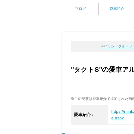
ブログ
愛車紹介
<< "ランドクルーザー7
"タクトS"の愛車ア
※この記事は愛車紹介で追加された画
https://min
愛車紹介：
e.aspx