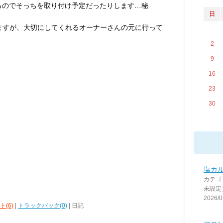
るのでそっちを取り付け予定だったりします…秘
日
しますが、大切にしてくれるオーナーさんの元に行って
2
9
16
23
30
塩カ
カテゴ
未設定
2026/0
(6)
|
トラックバック(0)
| 日記