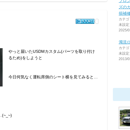
フロ
ズの
損補
カテゴ
未設定
2025/0
濁流
カテゴ
やっと届いたUSDMカスタム(パーツを取り付け
未設定
るため)をしようと
2013/0
今日何気なく運転席側のシート横を見てみると…
~_~)