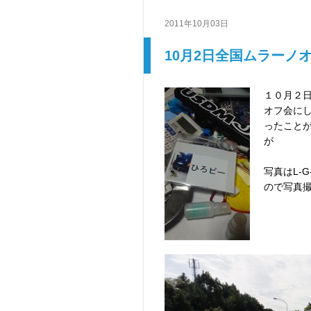
2011年10月03日
10月2日全国ムラーノ
１０月２
オフ会に
ったこと
が
写真はL-
ので写真