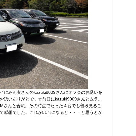
にみん友さんのkazuki9009さんにオフ会のお誘いを
いありがとです☆前日にkazuki9009さんとムラ...
G-Mさんと合流。その時点でたった４台でも普段見るこ
て感想でした。これが51台になると・・・と思うとか