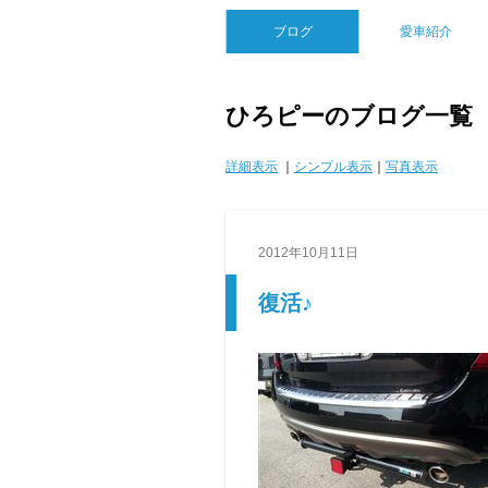
ブログ
愛車紹介
ひろピーのブログ一覧
詳細表示
｜
シンプル表示
｜
写真表示
2012年10月11日
復活♪