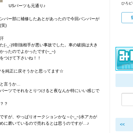
ひろピ
USパーツも元通り♪
ンパー部に補修したあとがあったので今回バンパーが
笑)
汗
(-_-)9割強相手が悪い事故でした。車の破損は大き
ったのでよかったです(~_~)
をつけて下さいね！！
ツを純正に戻そうかと思ってます☆
と言うか…
パーツでそれをとりつけると夜なんか特にいい感じで
？？
すが、やっぱりオークションかな～(~_~)水アカが
めに磨いているので売れるとは思うのですが…♪
<<