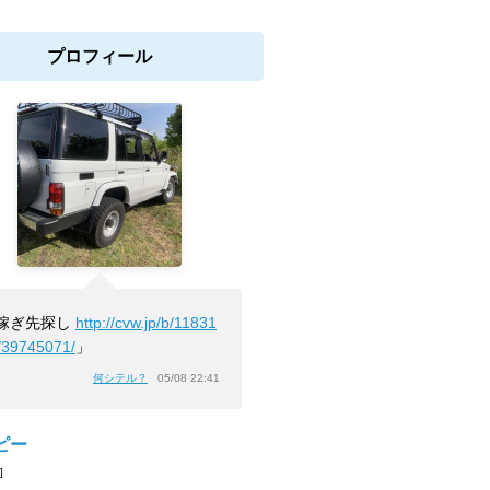
プロフィール
嫁ぎ先探し
http://cvw.jp/b/11831
/39745071/
」
何シテル？
05/08 22:41
ピー
]