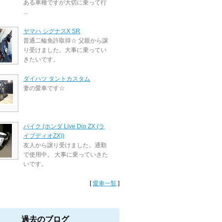
ある車種ですが大切に乗って行
...
ヤマハ シグナスX SR
普通二輪免許取得☆ 父親から譲
り受けました。大事に乗ってい
きたいです。
ダイハツ タントカスタム
妻の愛車です☆
バイク (ホンダ Live Dio ZX (ラ
イブディオZX))
友人から譲り受けました。通勤
で使用中。 大事に乗っていきた
いです。
[
愛車一覧
]
過去のブログ