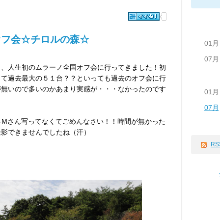
オフ会☆チロルの森☆
01月
07月
日、人生初のムラーノ全国オフ会に行ってきました！初
して過去最大の５１台？？といっても過去のオフ会に行
が無いので多いのかあまり実感が・・・なかったのです
01月
07月
G-Mさん写ってなくてごめんなさい！！時間が無かった
撮影できませんでしたね（汗）
RS