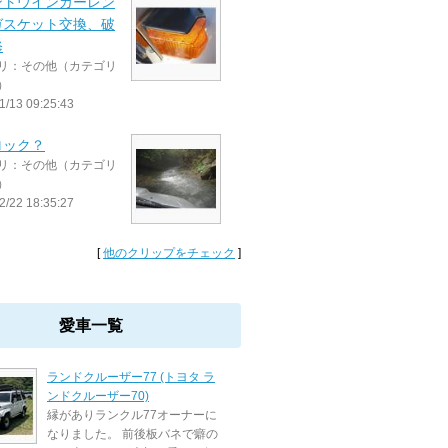
ントウインカーレン
ガスケット交換、破
修
リ：その他（カテゴリ
）
1/13 09:25:43
ロック？
リ：その他（カテゴリ
）
2/22 18:35:27
[
他のクリップをチェック
]
愛車一覧
ランドクルーザー77 (トヨタ ラ
ンドクルーザー70)
縁がありランクル77オーナーに
なりました。 前後板バネで癖の