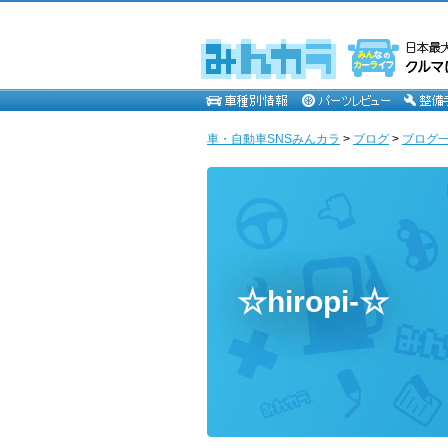
車・自動車SNSみんカラ
>
ブログ
>
ブログ一
☆hiropi-☆