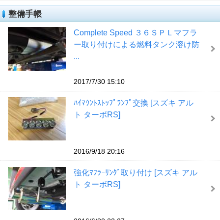
整備手帳
Complete Speed ３６ＳＰＬマフラ
ー取り付けによる燃料タンク溶け防
...
2017/7/30 15:10
ﾊｲﾏｳﾝﾄｽﾄｯﾌﾟﾗﾝﾌﾟ交換 [スズキ アル
ト ターボRS]
2016/9/18 20:16
強化ﾏﾌﾗｰﾘﾝｸﾞ取り付け [スズキ アル
ト ターボRS]