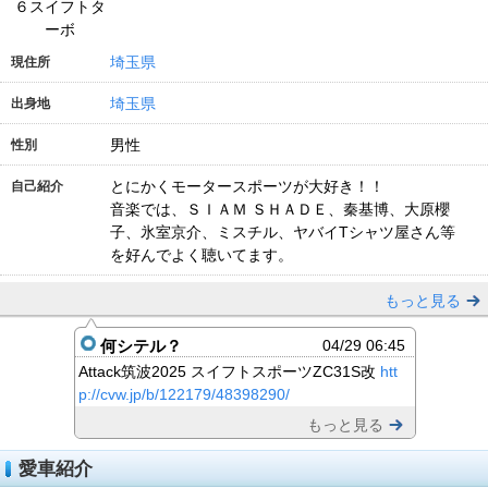
６スイフトタ
ーボ
埼玉県
現住所
埼玉県
出身地
男性
性別
とにかくモータースポーツが大好き！！
自己紹介
音楽では、ＳＩＡＭ ＳＨＡＤＥ、秦基博、大原櫻
子、氷室京介、ミスチル、ヤバイTシャツ屋さん等
を好んでよく聴いてます。
もっと見る
何シテル？
04/29 06:45
Attack筑波2025 スイフトスポーツZC31S改
htt
p://cvw.jp/b/122179/48398290/
もっと見る
愛車紹介